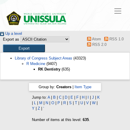
Up a level
Atom
RSS 1.0
Export as
RSS 2.0
Library of Congress Subject Areas
(43323)
R Medicine
(9407)
RK Dentistry
(635)
Group by:
Creators
|
Item Type
Jump to:
A
|
B
|
C
|
D
|
E
|
F
|
H
|
I
|
J
|
K
|
L
|
M
|
N
|
O
|
P
|
R
|
S
|
T
|
U
|
V
|
W
|
Y
|
Z
|
‘
Number of items at this level:
635
.