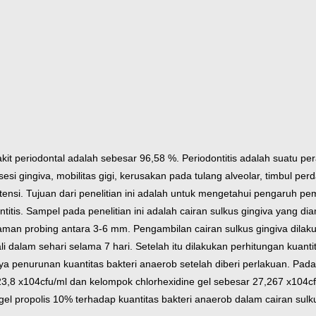
t periodontal adalah sebesar 96,58 %. Periodontitis adalah suatu pe
esesi gingiva, mobilitas gigi, kerusakan pada tulang alveolar, timbul p
ensi. Tujuan dari penelitian ini adalah untuk mengetahui pengaruh pem
titis.
Sampel pada penelitian ini adalah cairan sulkus gingiva yang dia
laman probing antara 3-6 mm. Pengambilan cairan sulkus gingiva dil
i dalam sehari selama 7 hari. Setelah itu dilakukan perhitungan kuan
nya penurunan kuantitas bakteri anaerob setelah diberi perlakuan. Pa
23,8 x104cfu/ml dan kelompok chlorhexidine gel sebesar 27,267 x104c
l propolis 10% terhadap kuantitas bakteri anaerob dalam cairan sulkus