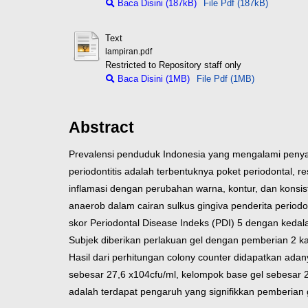
Baca Disini (187kB)
File Pdf (187kB)
Text
lampiran.pdf
Restricted to Repository staff only
Baca Disini (1MB)
File Pdf (1MB)
Abstract
Prevalensi penduduk Indonesia yang mengalami penyaki
periodontitis adalah terbentuknya poket periodontal, r
inflamasi dengan perubahan warna, kontur, dan konsist
anaerob dalam cairan sulkus gingiva penderita periodon
skor Periodontal Disease Indeks (PDI) 5 dengan keda
Subjek diberikan perlakuan gel dengan pemberian 2 kal
Hasil dari perhitungan colony counter didapatkan ada
sebesar 27,6 x104cfu/ml, kelompok base gel sebesar 
adalah terdapat pengaruh yang signifikkan pemberian ge