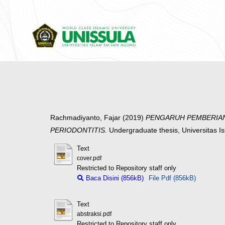
Rachmadiyanto, Fajar
(2019)
PENGARUH PEMBERIAN
PERIODONTITIS.
Undergraduate thesis, Universitas I
Text
cover.pdf
Restricted to Repository staff only
Baca Disini (856kB)
File Pdf (856kB)
Text
abstraksi.pdf
Restricted to Repository staff only