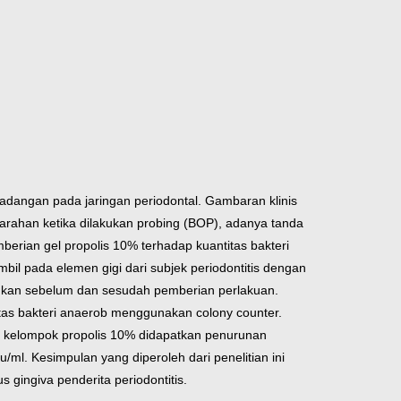
radangan pada jaringan periodontal. Gambaran klinis
erdarahan ketika dilakukan probing (BOP), adanya tanda
berian gel propolis 10% terhadap kuantitas bakteri
mbil pada elemen gigi dari subjek periodontitis dengan
akukan sebelum dan sesudah pemberian perlakuan.
titas bakteri anaerob menggunakan colony counter.
da kelompok propolis 10% didapatkan penurunan
fu/ml.
Kesimpulan yang diperoleh dari penelitian ini
 gingiva penderita periodontitis.