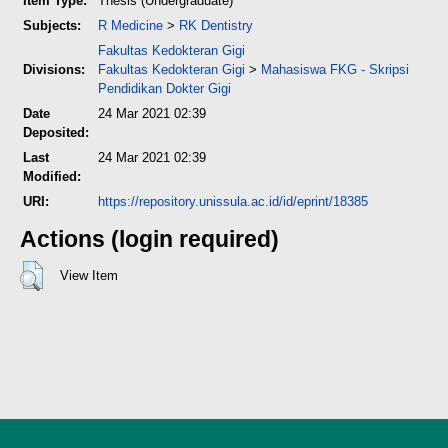
Item Type:
Thesis (Undergraduate)
Subjects:
R Medicine
>
RK Dentistry
Fakultas Kedokteran Gigi
Divisions:
Fakultas Kedokteran Gigi
>
Mahasiswa FKG - Skripsi
Pendidikan Dokter Gigi
Date
24 Mar 2021 02:39
Deposited:
Last
24 Mar 2021 02:39
Modified:
URI:
https://repository.unissula.ac.id/id/eprint/18385
Actions (login required)
View Item