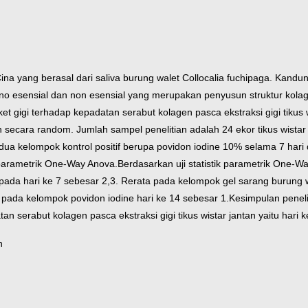
Cina yang berasal dari saliva burung walet Collocalia fuchipaga. Kand
 esensial dan non esensial yang merupakan penyusun struktur kolagen
 gigi terhadap kepadatan serabut kolagen pasca ekstraksi gigi tikus w
gn secara random. Jumlah sampel penelitian adalah 24 ekor tikus wist
n dua kelompok kontrol positif berupa povidon iodine 10% selama 7 ha
ik parametrik One-Way Anova.
Berdasarkan uji statistik parametrik One-Wa
pada hari ke 7 sebesar 2,3. Rerata pada kelompok gel sarang burung w
 pada kelompok povidon iodine hari ke 14 sebesar 1.
Kesimpulan peneli
 serabut kolagen pasca ekstraksi gigi tikus wistar jantan yaitu hari ke
n