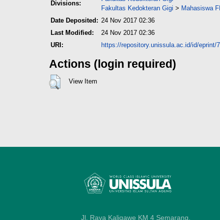
Divisions:
Fakultas Kedokteran Gigi
>
Mahasiswa FK
Date Deposited:
24 Nov 2017 02:36
Last Modified:
24 Nov 2017 02:36
URI:
https://repository.unissula.ac.id/id/eprint/
Actions (login required)
View Item
Jl. Raya Kaligawe KM 4 Semarang,