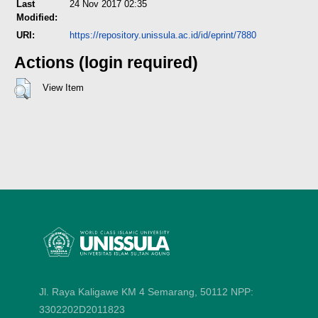
Last
24 Nov 2017 02:35
Modified:
URI:
https://repository.unissula.ac.id/id/eprint/7880
Actions (login required)
View Item
Jl. Raya Kaligawe KM 4 Semarang, 50112
NPP:
3302202D2011823