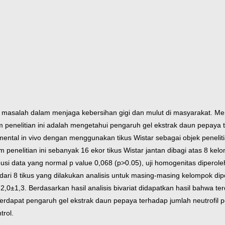
a masalah dalam menjaga kebersihan gigi dan mulut di masyarakat. Men
m penelitian ini adalah mengetahui pengaruh gel ekstrak daun pepaya 
imental in vivo dengan menggunakan tikus Wistar sebagai objek peneli
penelitian ini sebanyak 16 ekor tikus Wistar jantan dibagi atas 8 kel
usi data yang normal p value 0,068 (p>0.05), uji homogenitas diperol
dari 8 tikus yang dilakukan analisis untuk masing-masing kelompok dipe
0±1,3. Berdasarkan hasil analisis bivariat didapatkan hasil bahwa ter
erdapat pengaruh gel ekstrak daun pepaya terhadap jumlah neutrofil p
trol.