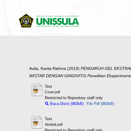
Aulia, Karita Rahma
(2019)
PENGARUH GEL EKSTRAK 
WISTAR DENGAN GINGIVITIS Penelitian Eksperimental L
Text
Cover.pdf
Restricted to Repository staff only
Baca Disini (983kB)
File Pdf (983kB)
Text
Abstrak.pdf
Restricted to Repository staff only