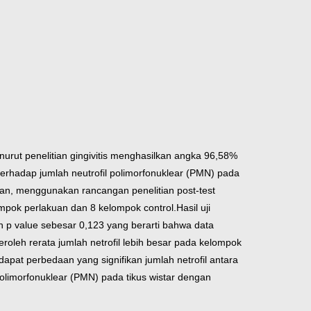
urut penelitian gingivitis menghasilkan angka 96,58%
terhadap jumlah neutrofil polimorfonuklear (PMN) pada
tian, menggunakan rancangan penelitian post-test
ompok perlakuan dan 8 kelompok control.
Hasil uji
eh p value sebesar 0,123 yang berarti bahwa data
roleh rerata jumlah netrofil lebih besar pada kelompok
dapat perbedaan yang signifikan jumlah netrofil antara
olimorfonuklear (PMN) pada tikus wistar dengan