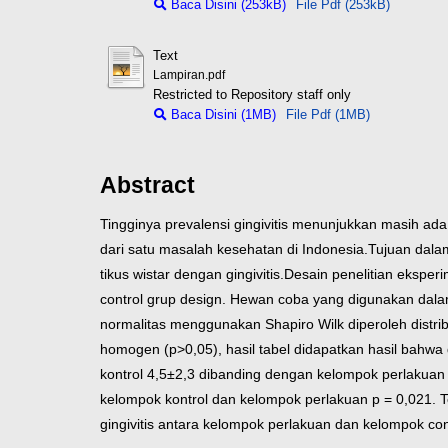
Baca Disini (253kB)
File Pdf (253kB)
Text
Lampiran.pdf
Restricted to Repository staff only
Baca Disini (1MB)
File Pdf (1MB)
Abstract
Tingginya prevalensi gingivitis menunjukkan masih ad
dari satu masalah kesehatan di Indonesia.Tujuan dala
tikus wistar dengan gingivitis.
Desain penelitian eksper
control grup design. Hewan coba yang digunakan dalam 
normalitas menggunakan Shapiro Wilk diperoleh distrib
homogen (p>0,05), hasil tabel didapatkan hasil bahwa 
kontrol 4,5±2,3 dibanding dengan kelompok perlakuan 2,
kelompok kontrol dan kelompok perlakuan p = 0,021.
T
gingivitis antara kelompok perlakuan dan kelompok con