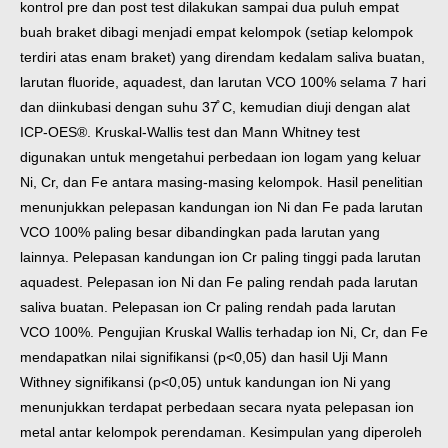
kontrol pre dan post test dilakukan sampai dua puluh empat
buah braket dibagi menjadi empat kelompok (setiap kelompok
terdiri atas enam braket) yang direndam kedalam saliva buatan,
larutan fluoride, aquadest, dan larutan VCO 100% selama 7 hari
dan diinkubasi dengan suhu 37̊ C, kemudian diuji dengan alat
ICP-OES®. Kruskal-Wallis test dan Mann Whitney test
digunakan untuk mengetahui perbedaan ion logam yang keluar
Ni, Cr, dan Fe antara masing-masing kelompok. Hasil penelitian
menunjukkan pelepasan kandungan ion Ni dan Fe pada larutan
VCO 100% paling besar dibandingkan pada larutan yang
lainnya. Pelepasan kandungan ion Cr paling tinggi pada larutan
aquadest. Pelepasan ion Ni dan Fe paling rendah pada larutan
saliva buatan. Pelepasan ion Cr paling rendah pada larutan
VCO 100%. Pengujian Kruskal Wallis terhadap ion Ni, Cr, dan Fe
mendapatkan nilai signifikansi (p<0,05) dan hasil Uji Mann
Withney signifikansi (p<0,05) untuk kandungan ion Ni yang
menunjukkan terdapat perbedaan secara nyata pelepasan ion
metal antar kelompok perendaman. Kesimpulan yang diperoleh