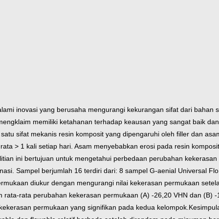
ami inovasi yang berusaha mengurangi kekurangan sifat dari bahan s
engklaim memiliki ketahanan terhadap keausan yang sangat baik dan da
 satu sifat mekanis resin komposit yang dipengaruhi oleh filler dan 
-rata > 1 kali setiap hari. Asam menyebabkan erosi pada resin kompo
elitian ini bertujuan untuk mengetahui perbedaan perubahan kekerasa
nasi.
Sampel berjumlah 16 terdiri dari: 8 sampel G-aenial Universal Fl
rmukaan diukur dengan mengurangi nilai kekerasan permukaan setel
leh rata-rata perubahan kekerasan permukaan (A) -26,20 VHN dan (B) 
kekerasan permukaan yang signifikan pada kedua kelompok.
Kesimpula