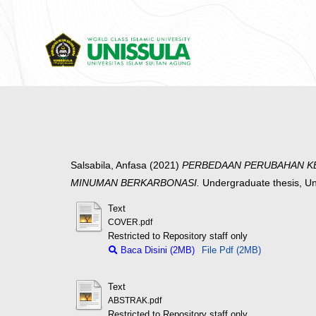
Salsabila, Anfasa
(2021)
PERBEDAAN PERUBAHAN K
MINUMAN BERKARBONASI.
Undergraduate thesis, Un
Text
COVER.pdf
Restricted to Repository staff only
Baca Disini (2MB)
File Pdf (2MB)
Text
ABSTRAK.pdf
Restricted to Repository staff only