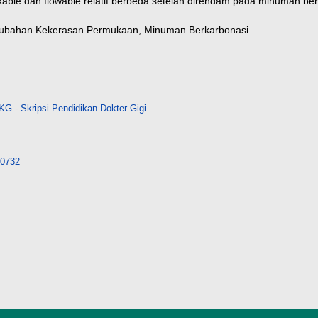
able dan flowable relatif berbeda setelah direndam pada minuman ber
 Perubahan Kekerasan Permukaan, Minuman Berkarbonasi
G - Skripsi Pendidikan Dokter Gigi
/20732