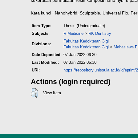
kekerasan permukaan resin komposit nano hybird pack
Kata kunci : Nanohybrid, Sculptable, Universal Flo,
Item Type:
Thesis (Undergraduate)
Subjects:
R Medicine
>
RK Dentistry
Fakultas Kedokteran Gigi
Divisions:
Fakultas Kedokteran Gigi
>
Mahasiswa FK
Date Deposited:
07 Jan 2022 06:30
Last Modified:
07 Jan 2022 06:30
URI:
https://repository.unissula.ac.id/id/eprint
Actions (login required)
View Item