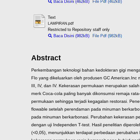
Baca Disini (462kB)
File Pdf (462kB)
Text
LAMPIRAN.pdf
Restricted to Repository staff only
Baca Disini (982kB)
File Pdf (982kB)
Abstract
Perkembangan teknologi bahan kedokteran gigi mengal
Flo yang dikeluarkan oleh produsen GC American.Inc m
III, IV, dan IV. Kekerasan permukaan merupakan salah
merk Coca-cola paling banyak dikonsumsi remaja rata
permukaan sehingga terjadi kegagalan restorasi. Pen
flowable setelah perendaman pada minuman berkarbo
pada minuman berkarbonasi. Perubahan kekerasan pe
dengan uji Independen T-test.
Hasil penelitian dipero
(<0,05), menunjukkan terdapat perbedaan perubahan 