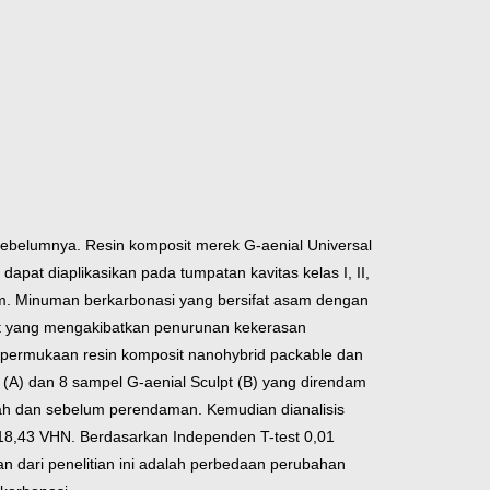
ebelumnya. Resin komposit merek G-aenial Universal
pat diaplikasikan pada tumpatan kavitas kelas I, II,
asam. Minuman berkarbonasi yang bersifat asam dengan
sit yang mengakibatkan penurunan kekerasan
n permukaan resin komposit nanohybrid packable dan
o (A) dan 8 sampel G-aenial Sculpt (B) yang direndam
ah dan sebelum perendaman. Kemudian dianalisis
-18,43 VHN. Berdasarkan Independen T-test 0,01
n dari penelitian ini adalah perbedaan perubahan