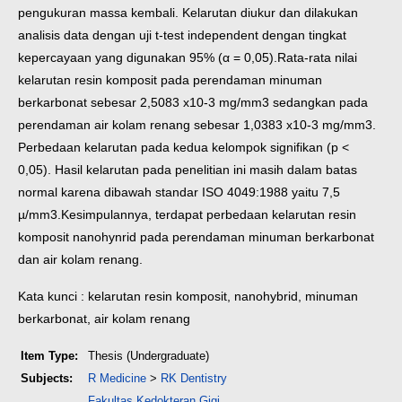
pengukuran massa kembali. Kelarutan diukur dan dilakukan
analisis data dengan uji t-test independent dengan tingkat
kepercayaan yang digunakan 95% (α = 0,05).
Rata-rata nilai
kelarutan resin komposit pada perendaman minuman
berkarbonat sebesar 2,5083 x10-3 mg/mm3 sedangkan pada
perendaman air kolam renang sebesar 1,0383 x10-3 mg/mm3.
Perbedaan kelarutan pada kedua kelompok signifikan (p <
0,05). Hasil kelarutan pada penelitian ini masih dalam batas
normal karena dibawah standar ISO 4049:1988 yaitu 7,5
µ/mm3.
Kesimpulannya, terdapat perbedaan kelarutan resin
komposit nanohynrid pada perendaman minuman berkarbonat
dan air kolam renang.
Kata kunci : kelarutan resin komposit, nanohybrid, minuman
berkarbonat, air kolam renang
Item Type:
Thesis (Undergraduate)
Subjects:
R Medicine
>
RK Dentistry
Fakultas Kedokteran Gigi