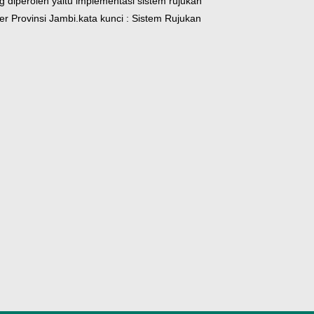
 diperoleh yaitu implementasi sistem rujukan
r Provinsi Jambi.
kata kunci : Sistem Rujukan