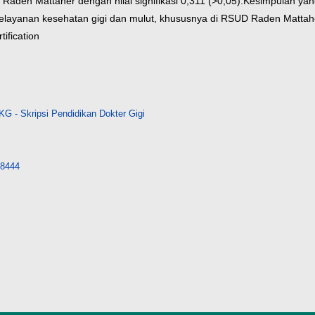
aden Mattaher dengan nilai signifikasi 0,311 (>0,05).
Kesimpulan yang
elayanan kesehatan gigi dan mulut, khususnya di RSUD Raden Mattahe
tification
G - Skripsi Pendidikan Dokter Gigi
/18444