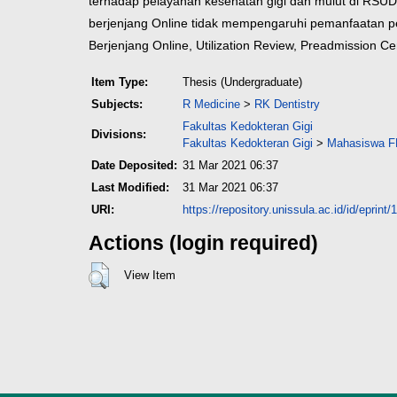
terhadap pelayanan kesehatan gigi dan mulut di RSUD R
berjenjang Online tidak mempengaruhi pemanfaatan p
Berjenjang Online, Utilization Review, Preadmission Cer
Item Type:
Thesis (Undergraduate)
Subjects:
R Medicine
>
RK Dentistry
Fakultas Kedokteran Gigi
Divisions:
Fakultas Kedokteran Gigi
>
Mahasiswa FK
Date Deposited:
31 Mar 2021 06:37
Last Modified:
31 Mar 2021 06:37
URI:
https://repository.unissula.ac.id/id/eprint
Actions (login required)
View Item