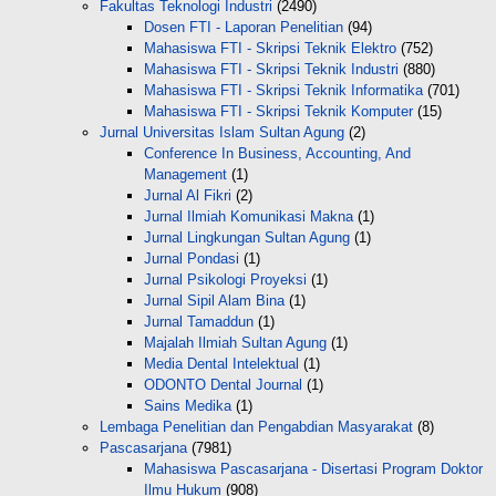
Fakultas Teknologi Industri
(2490)
Dosen FTI - Laporan Penelitian
(94)
Mahasiswa FTI - Skripsi Teknik Elektro
(752)
Mahasiswa FTI - Skripsi Teknik Industri
(880)
Mahasiswa FTI - Skripsi Teknik Informatika
(701)
Mahasiswa FTI - Skripsi Teknik Komputer
(15)
Jurnal Universitas Islam Sultan Agung
(2)
Conference In Business, Accounting, And
Management
(1)
Jurnal Al Fikri
(2)
Jurnal Ilmiah Komunikasi Makna
(1)
Jurnal Lingkungan Sultan Agung
(1)
Jurnal Pondasi
(1)
Jurnal Psikologi Proyeksi
(1)
Jurnal Sipil Alam Bina
(1)
Jurnal Tamaddun
(1)
Majalah Ilmiah Sultan Agung
(1)
Media Dental Intelektual
(1)
ODONTO Dental Journal
(1)
Sains Medika
(1)
Lembaga Penelitian dan Pengabdian Masyarakat
(8)
Pascasarjana
(7981)
Mahasiswa Pascasarjana - Disertasi Program Doktor
Ilmu Hukum
(908)