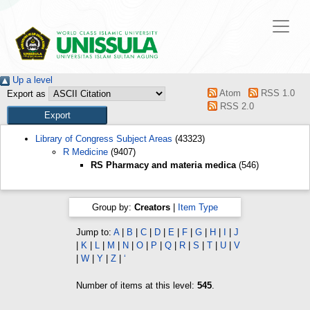
Up a level
Atom
RSS 1.0
Export as
RSS 2.0
Library of Congress Subject Areas
(43323)
R Medicine
(9407)
RS Pharmacy and materia medica
(546)
Group by:
Creators
|
Item Type
Jump to:
A
|
B
|
C
|
D
|
E
|
F
|
G
|
H
|
I
|
J
|
K
|
L
|
M
|
N
|
O
|
P
|
Q
|
R
|
S
|
T
|
U
|
V
|
W
|
Y
|
Z
|
‘
Number of items at this level:
545
.