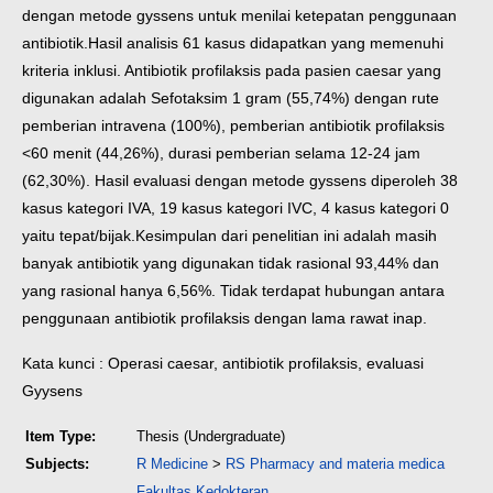
dengan metode gyssens untuk menilai ketepatan penggunaan
antibiotik.
Hasil analisis 61 kasus didapatkan yang memenuhi
kriteria inklusi. Antibiotik profilaksis pada pasien caesar yang
digunakan adalah Sefotaksim 1 gram (55,74%) dengan rute
pemberian intravena (100%), pemberian antibiotik profilaksis
<60 menit (44,26%), durasi pemberian selama 12-24 jam
(62,30%). Hasil evaluasi dengan metode gyssens diperoleh 38
kasus kategori IVA, 19 kasus kategori IVC, 4 kasus kategori 0
yaitu tepat/bijak.
Kesimpulan dari penelitian ini adalah masih
banyak antibiotik yang digunakan tidak rasional 93,44% dan
yang rasional hanya 6,56%. Tidak terdapat hubungan antara
penggunaan antibiotik profilaksis dengan lama rawat inap.
Kata kunci : Operasi caesar, antibiotik profilaksis, evaluasi
Gyysens
Item Type:
Thesis (Undergraduate)
Subjects:
R Medicine
>
RS Pharmacy and materia medica
Fakultas Kedokteran