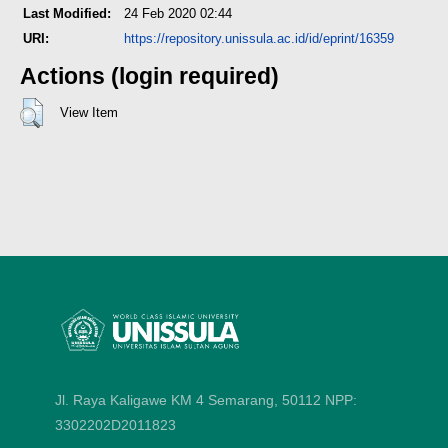
Last Modified:
24 Feb 2020 02:44
URI:
https://repository.unissula.ac.id/id/eprint/16359
Actions (login required)
View Item
Jl. Raya Kaligawe KM 4 Semarang, 50112
NPP:
3302202D2011823