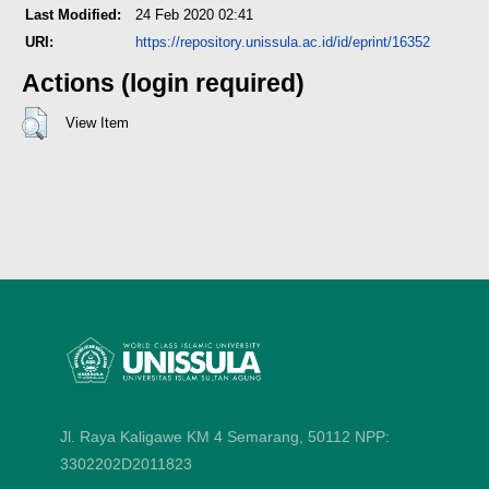
Last Modified:
24 Feb 2020 02:41
URI:
https://repository.unissula.ac.id/id/eprint/16352
Actions (login required)
View Item
Jl. Raya Kaligawe KM 4 Semarang, 50112
NPP:
3302202D2011823