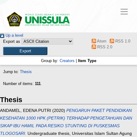
Up a level
Atom
RSS 1.0
Export as
RSS 2.0
Group by:
Creators
|
Item Type
Jump to:
Thesis
Number of items:
111
.
Thesis
ANDAMEL, EDENA PUTRI
(2020)
PENGARUH PAKET PENDIDIKAN
KESEHATAN 1000 HPK (PETRIK) TERHADAP PENGETAHUAN DAN
SIKAP IBU HAMIL PADA RESIKO STUNTING DI PUSKESMAS
TLOGOSARI.
Undergraduate thesis, Universitas Islam Sultan Agung