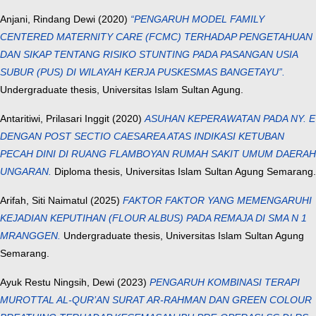
Anjani, Rindang Dewi
(2020)
“PENGARUH MODEL FAMILY
CENTERED MATERNITY CARE (FCMC) TERHADAP PENGETAHUAN
DAN SIKAP TENTANG RISIKO STUNTING PADA PASANGAN USIA
SUBUR (PUS) DI WILAYAH KERJA PUSKESMAS BANGETAYU”.
Undergraduate thesis, Universitas Islam Sultan Agung.
Antaritiwi, Prilasari Inggit
(2020)
ASUHAN KEPERAWATAN PADA NY. E
DENGAN POST SECTIO CAESAREA ATAS INDIKASI KETUBAN
PECAH DINI DI RUANG FLAMBOYAN RUMAH SAKIT UMUM DAERAH
UNGARAN.
Diploma thesis, Universitas Islam Sultan Agung Semarang.
Arifah, Siti Naimatul
(2025)
FAKTOR FAKTOR YANG MEMENGARUHI
KEJADIAN KEPUTIHAN (FLOUR ALBUS) PADA REMAJA DI SMA N 1
MRANGGEN.
Undergraduate thesis, Universitas Islam Sultan Agung
Semarang.
Ayuk Restu Ningsih, Dewi
(2023)
PENGARUH KOMBINASI TERAPI
MUROTTAL AL-QUR’AN SURAT AR-RAHMAN DAN GREEN COLOUR