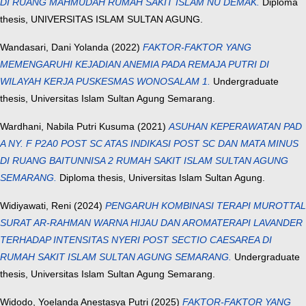
DI RUANG MAHMUDAH RUMAH SAKIT ISLAM NU DEMAK.
Diploma
thesis, UNIVERSITAS ISLAM SULTAN AGUNG.
Wandasari, Dani Yolanda
(2022)
FAKTOR-FAKTOR YANG
MEMENGARUHI KEJADIAN ANEMIA PADA REMAJA PUTRI DI
WILAYAH KERJA PUSKESMAS WONOSALAM 1.
Undergraduate
thesis, Universitas Islam Sultan Agung Semarang.
Wardhani, Nabila Putri Kusuma
(2021)
ASUHAN KEPERAWATAN PAD
A NY. F P2A0 POST SC ATAS INDIKASI POST SC DAN MATA MINUS
DI RUANG BAITUNNISA 2 RUMAH SAKIT ISLAM SULTAN AGUNG
SEMARANG.
Diploma thesis, Universitas Islam Sultan Agung.
Widiyawati, Reni
(2024)
PENGARUH KOMBINASI TERAPI MUROTTAL
SURAT AR-RAHMAN WARNA HIJAU DAN AROMATERAPI LAVANDER
TERHADAP INTENSITAS NYERI POST SECTIO CAESAREA DI
RUMAH SAKIT ISLAM SULTAN AGUNG SEMARANG.
Undergraduate
thesis, Universitas Islam Sultan Agung Semarang.
Widodo, Yoelanda Anestasya Putri
(2025)
FAKTOR-FAKTOR YANG