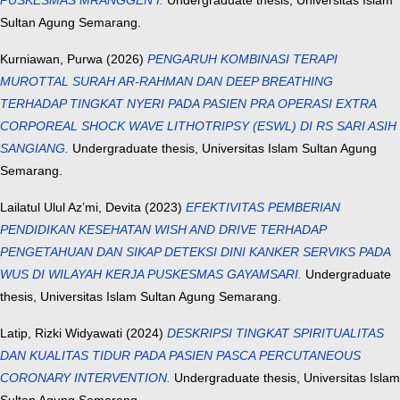
PUSKESMAS MRANGGEN I.
Undergraduate thesis, Universitas Islam
Sultan Agung Semarang.
Kurniawan, Purwa
(2026)
PENGARUH KOMBINASI TERAPI
MUROTTAL SURAH AR-RAHMAN DAN DEEP BREATHING
TERHADAP TINGKAT NYERI PADA PASIEN PRA OPERASI EXTRA
CORPOREAL SHOCK WAVE LITHOTRIPSY (ESWL) DI RS SARI ASIH
SANGIANG.
Undergraduate thesis, Universitas Islam Sultan Agung
Semarang.
Lailatul Ulul Az’mi, Devita
(2023)
EFEKTIVITAS PEMBERIAN
PENDIDIKAN KESEHATAN WISH AND DRIVE TERHADAP
PENGETAHUAN DAN SIKAP DETEKSI DINI KANKER SERVIKS PADA
WUS DI WILAYAH KERJA PUSKESMAS GAYAMSARI.
Undergraduate
thesis, Universitas Islam Sultan Agung Semarang.
Latip, Rizki Widyawati
(2024)
DESKRIPSI TINGKAT SPIRITUALITAS
DAN KUALITAS TIDUR PADA PASIEN PASCA PERCUTANEOUS
CORONARY INTERVENTION.
Undergraduate thesis, Universitas Islam