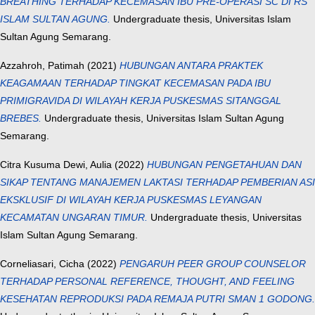
BREATHING TERHADAP KECEMASAN IBU PRE-OPERASI SC DI RS
ISLAM SULTAN AGUNG.
Undergraduate thesis, Universitas Islam
Sultan Agung Semarang.
Azzahroh, Patimah
(2021)
HUBUNGAN ANTARA PRAKTEK
KEAGAMAAN TERHADAP TINGKAT KECEMASAN PADA IBU
PRIMIGRAVIDA DI WILAYAH KERJA PUSKESMAS SITANGGAL
BREBES.
Undergraduate thesis, Universitas Islam Sultan Agung
Semarang.
Citra Kusuma Dewi, Aulia
(2022)
HUBUNGAN PENGETAHUAN DAN
SIKAP TENTANG MANAJEMEN LAKTASI TERHADAP PEMBERIAN ASI
EKSKLUSIF DI WILAYAH KERJA PUSKESMAS LEYANGAN
KECAMATAN UNGARAN TIMUR.
Undergraduate thesis, Universitas
Islam Sultan Agung Semarang.
Corneliasari, Cicha
(2022)
PENGARUH PEER GROUP COUNSELOR
TERHADAP PERSONAL REFERENCE, THOUGHT, AND FEELING
KESEHATAN REPRODUKSI PADA REMAJA PUTRI SMAN 1 GODONG.