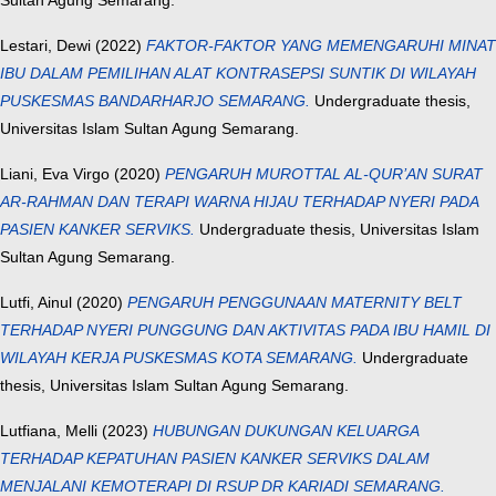
Sultan Agung Semarang.
Lestari, Dewi
(2022)
FAKTOR-FAKTOR YANG MEMENGARUHI MINAT
IBU DALAM PEMILIHAN ALAT KONTRASEPSI SUNTIK DI WILAYAH
PUSKESMAS BANDARHARJO SEMARANG.
Undergraduate thesis,
Universitas Islam Sultan Agung Semarang.
Liani, Eva Virgo
(2020)
PENGARUH MUROTTAL AL-QUR’AN SURAT
AR-RAHMAN DAN TERAPI WARNA HIJAU TERHADAP NYERI PADA
PASIEN KANKER SERVIKS.
Undergraduate thesis, Universitas Islam
Sultan Agung Semarang.
Lutfi, Ainul
(2020)
PENGARUH PENGGUNAAN MATERNITY BELT
TERHADAP NYERI PUNGGUNG DAN AKTIVITAS PADA IBU HAMIL DI
WILAYAH KERJA PUSKESMAS KOTA SEMARANG.
Undergraduate
thesis, Universitas Islam Sultan Agung Semarang.
Lutfiana, Melli
(2023)
HUBUNGAN DUKUNGAN KELUARGA
TERHADAP KEPATUHAN PASIEN KANKER SERVIKS DALAM
MENJALANI KEMOTERAPI DI RSUP DR KARIADI SEMARANG.