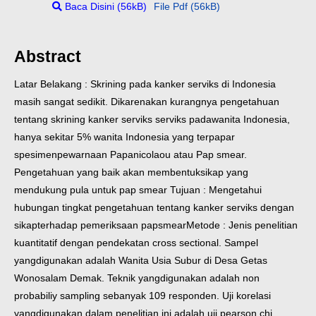
Baca Disini (56kB)
File Pdf (56kB)
Abstract
Latar Belakang : Skrining pada kanker serviks di Indonesia
masih sangat sedikit. Di
karenakan kurangnya pengetahuan
tentang skrining kanker serviks serviks pada
wanita Indonesia,
hanya sekitar 5% wanita Indonesia yang terpapar
spesimen
pewarnaan Papanicolaou atau Pap smear.
Pengetahuan yang baik akan membentuk
sikap yang
mendukung pula untuk pap smear
Tujuan : Mengetahui
hubungan tingkat pengetahuan tentang kanker serviks dengan
sikap
terhadap pemeriksaan papsmear
Metode : Jenis penelitian
kuantitatif dengan pendekatan cross sectional. Sampel
yang
digunakan adalah Wanita Usia Subur di Desa Getas
Wonosalam Demak. Teknik yang
digunakan adalah non
probabiliy sampling sebanyak 109 responden. Uji korelasi
yang
digunakan dalam penelitian ini adalah uji pearson chi