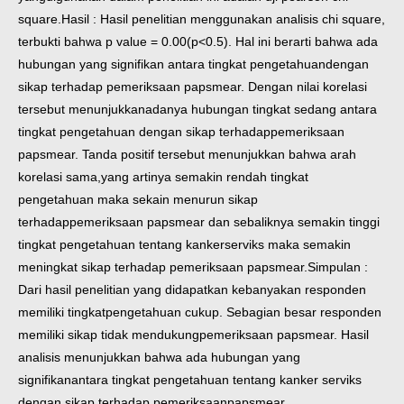
square.
Hasil : Hasil penelitian menggunakan analisis chi square,
terbukti bahwa p value = 0.00
(p<0.5). Hal ini berarti bahwa ada
hubungan yang signifikan antara tingkat pengetahuan
dengan
sikap terhadap pemeriksaan papsmear. Dengan nilai korelasi
tersebut menunjukkan
adanya hubungan tingkat sedang antara
tingkat pengetahuan dengan sikap terhadap
pemeriksaan
papsmear. Tanda positif tersebut menunjukkan bahwa arah
korelasi sama,
yang artinya semakin rendah tingkat
pengetahuan maka sekain menurun sikap
terhadap
pemeriksaan papsmear dan sebaliknya semakin tinggi
tingkat pengetahuan tentang kanker
serviks maka semakin
meningkat sikap terhadap pemeriksaan papsmear.
Simpulan :
Dari hasil penelitian yang didapatkan kebanyakan responden
memiliki tingkat
pengetahuan cukup. Sebagian besar responden
memiliki sikap tidak mendukung
pemeriksaan papsmear. Hasil
analisis menunjukkan bahwa ada hubungan yang
signifikan
antara tingkat pengetahuan tentang kanker serviks
dengan sikap terhadap pemeriksaan
papsmear.