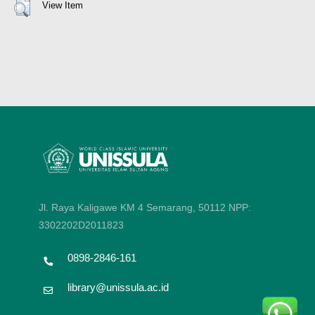
View Item
Jl. Raya Kaligawe KM 4 Semarang, 50112
NPP:
3302202D2011823
0898-2846-161
library@unissula.ac.id