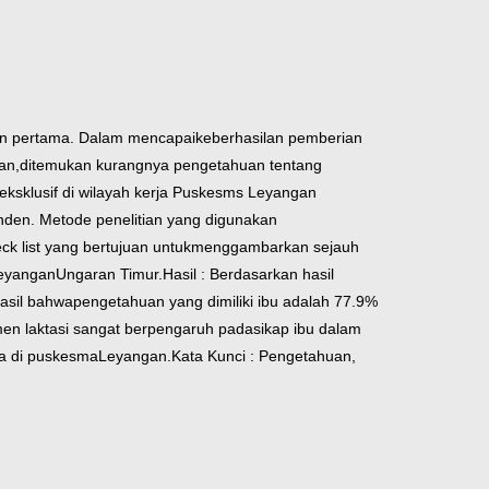
an pertama. Dalam mencapai
keberhasilan pemberian
an,
ditemukan kurangnya pengetahuan tentang
eksklusif di wilayah kerja Puskesms Leyangan
nden. Metode penelitian yang digunakan
k list yang bertujuan untuk
menggambarkan sejauh
Leyangan
Ungaran Timur.
Hasil : Berdasarkan hasil
hasil bahwa
pengetahuan yang dimiliki ibu adalah 77.9%
en laktasi sangat berpengaruh pada
sikap ibu dalam
da di puskesma
Leyangan.
Kata Kunci : Pengetahuan,