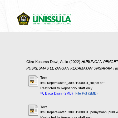
Citra Kusuma Dewi, Aulia
(2022)
HUBUNGAN PENGETA
PUSKESMAS LEYANGAN KECAMATAN UNGARAN TI
Text
Ilmu Keperawatan_30901900031_fullpdf.pdf
Restricted to Repository staff only
Baca Disini (2MB)
File Pdf (2MB)
Text
Ilmu Keperawatan_30901900031_pernyataan_publika
Restricted to Repository staff only