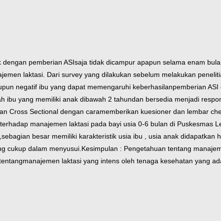
aik dengan pemberian ASI
saja tidak dicampur apapun selama enam bul
jemen laktasi. Dari survey yang dilakukan sebelum melakukan peneliti
aupun negatif ibu yang dapat memengaruhi keberhasilan
pemberian ASI 
h ibu yang memiliki anak dibawah 2 tahun
dan bersedia menjadi respo
atan Cross Sectional dengan cara
memberikan kuesioner dan lembar chec
terhadap manajemen laktasi pada bayi usia 0-6 bulan di Puskesmas 
,
sebagian besar memiliki karakteristik usia ibu , usia anak didapatkan 
ang cukup dalam menyusui.
Kesimpulan : Pengetahuan tentang manajem
tentang
manajemen laktasi yang intens oleh tenaga kesehatan yang a