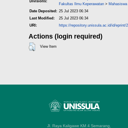
Divisions:
Fakultas Ilmu Keperawatan
>
Mahasiswa 
Date Deposited:
25 Jul 2023 06:34
Last Modified:
25 Jul 2023 06:34
URI:
https://repository.unissula.ac.id/id/eprint
Actions (login required)
View Item
Jl. Raya Kaligawe KM 4 Semarang,