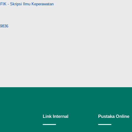
FIK - Skripsi Ilmu Keperawatan
/29836
Link Internal
Pustaka Online