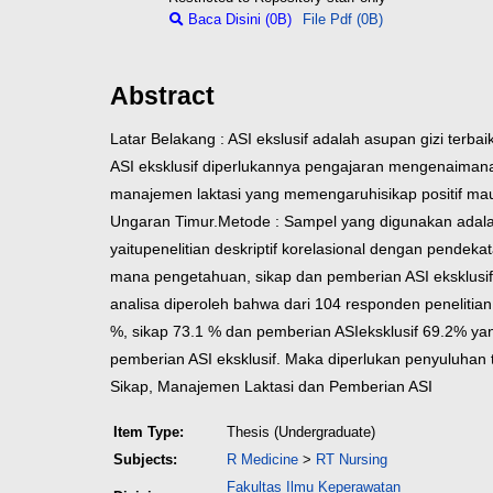
Baca Disini (0B)
File Pdf (0B)
Abstract
Latar Belakang : ASI ekslusif adalah asupan gizi terb
ASI eksklusif diperlukannya pengajaran mengenai
mana
manajemen laktasi yang memengaruhi
sikap positif m
Ungaran Timur.
Metode : Sampel yang digunakan adala
yaitu
penelitian deskriptif korelasional dengan pendek
mana pengetahuan, sikap dan pemberian ASI eksklusif
analisa diperoleh bahwa dari 104 responden penelitian
%, sikap 73.1 % dan pemberian ASI
eksklusif 69.2% y
pemberian ASI eksklusif. Maka diperlukan penyuluhan 
Sikap, Manajemen Laktasi dan Pemberian ASI
Item Type:
Thesis (Undergraduate)
Subjects:
R Medicine
>
RT Nursing
Fakultas Ilmu Keperawatan