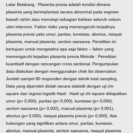
Latar Belakang : Plasenta previa adalah kondisi dimana
plasenta yang berimplantasi secara abnormal pada segmen
bawah rahim atau menutupi sebagian bahkan seluruh ostium
uteri internum. Faktor risiko yang memengaruhi terjadinya
plasenta previa yaitu umur, paritas, kuretase, abortus, riwayat
plasenta, manual plasenta, section saesarea. Penelitian ini
bertujuan untuk mengetahui apa saja faktor – faktor yang
memengaruhi kejadian plasenta previa.
Metode : Penelitian
kuantitatif dengan rancangan cross sectional. Pengumpulan
data dilakukan dengan menggunakan chek list observation.
Jumlah sampel 80 responden dengan teknik total sampling.
Data yang diperoleh diolah secara statistik dengan uji chi-
square dan regresi logistik
Hasil : Hasil uji chi square didapatkan
umur (p= 0,000), paritas (p= 0,000), kuretase (p= 0,000),
section saesarea (p= 0,002), manual plasenta (p= 0,001),
abortus (p= 0,000), riwayat plasenta previa (p= 0,000). Ada
hubungan yang signifikan antara umur, paritas, kuretase,
abortus, manual plasenta, section saesarea, riwayat plasenta