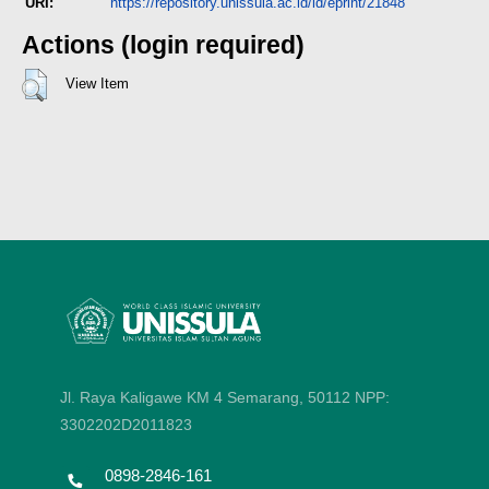
URI:
https://repository.unissula.ac.id/id/eprint/21848
Actions (login required)
View Item
Jl. Raya Kaligawe KM 4 Semarang, 50112
NPP:
3302202D2011823
0898-2846-161