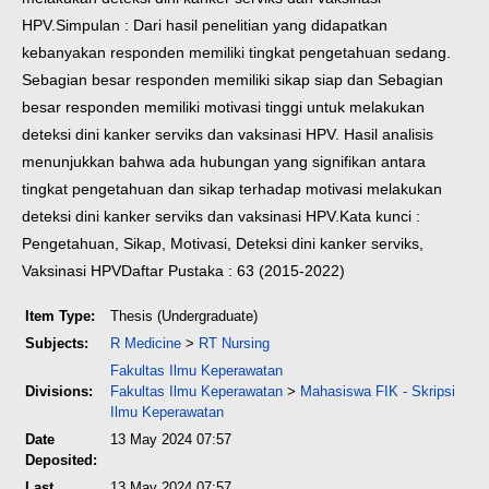
HPV.
Simpulan : Dari hasil penelitian yang didapatkan
kebanyakan responden memiliki tingkat pengetahuan sedang.
Sebagian besar responden memiliki sikap siap dan Sebagian
besar responden memiliki motivasi tinggi untuk melakukan
deteksi dini kanker serviks dan vaksinasi HPV. Hasil analisis
menunjukkan bahwa ada hubungan yang signifikan antara
tingkat pengetahuan dan sikap terhadap motivasi melakukan
deteksi dini kanker serviks dan vaksinasi HPV.
Kata kunci :
Pengetahuan, Sikap, Motivasi, Deteksi dini kanker serviks,
Vaksinasi HPV
Daftar Pustaka : 63 (2015-2022)
Item Type:
Thesis (Undergraduate)
Subjects:
R Medicine
>
RT Nursing
Fakultas Ilmu Keperawatan
Divisions:
Fakultas Ilmu Keperawatan
>
Mahasiswa FIK - Skripsi
Ilmu Keperawatan
Date
13 May 2024 07:57
Deposited:
Last
13 May 2024 07:57