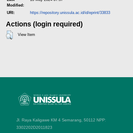
Modified:
URI:
https://repository.unissula.ac.id/id/eprint/33833
Actions (login required)
View Item
Jl. Raya Kaligawe KM 4 Semarang, 50112
NPP:
3302202D2011823