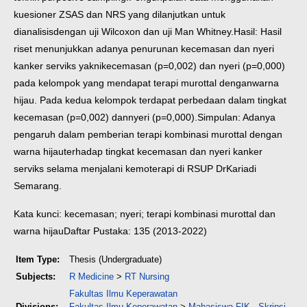
kuesioner ZSAS dan NRS yang dilanjutkan untuk
dianalisis
dengan uji Wilcoxon dan uji Man Whitney.
Hasil: Hasil
riset menunjukkan adanya penurunan kecemasan dan nyeri
kanker serviks yakni
kecemasan (p=0,002) dan nyeri (p=0,000)
pada kelompok yang mendapat terapi murottal dengan
warna
hijau. Pada kedua kelompok terdapat perbedaan dalam tingkat
kecemasan (p=0,002) dan
nyeri (p=0,000).
Simpulan: Adanya
pengaruh dalam pemberian terapi kombinasi murottal dengan
warna hijau
terhadap tingkat kecemasan dan nyeri kanker
serviks selama menjalani kemoterapi di RSUP Dr
Kariadi
Semarang.
Kata kunci: kecemasan; nyeri; terapi kombinasi murottal dan
warna hijau
Daftar Pustaka: 135 (2013-2022)
Item Type:
Thesis (Undergraduate)
Subjects:
R Medicine
>
RT Nursing
Fakultas Ilmu Keperawatan
Divisions:
Fakultas Ilmu Keperawatan
>
Mahasiswa FIK - Skripsi