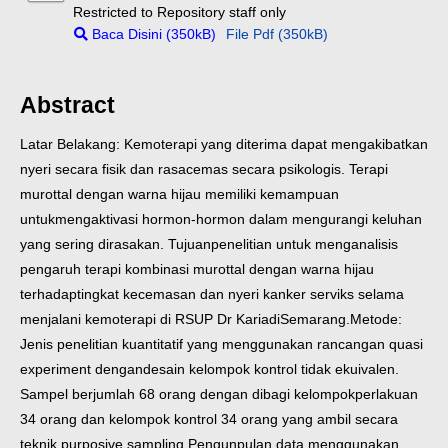
Restricted to Repository staff only
Baca Disini (350kB)
File Pdf (350kB)
Abstract
Latar Belakang: Kemoterapi yang diterima dapat mengakibatkan
nyeri secara fisik dan rasa
cemas secara psikologis. Terapi
murottal dengan warna hijau memiliki kemampuan
untuk
mengaktivasi hormon-hormon dalam mengurangi keluhan
yang sering dirasakan. Tujuan
penelitian untuk menganalisis
pengaruh terapi kombinasi murottal dengan warna hijau
terhadap
tingkat kecemasan dan nyeri kanker serviks selama
menjalani kemoterapi di RSUP Dr Kariadi
Semarang.
Metode:
Jenis penelitian kuantitatif yang menggunakan rancangan quasi
experiment dengan
desain kelompok kontrol tidak ekuivalen.
Sampel berjumlah 68 orang dengan dibagi kelompok
perlakuan
34 orang dan kelompok kontrol 34 orang yang ambil secara
teknik purposive sampling.
Pengunpulan data menggunakan