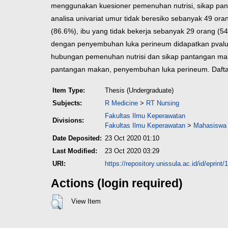
menggunakan kuesioner pemenuhan nutrisi, sikap pa
analisa univariat umur tidak beresiko sebanyak 49 or
(86.6%), ibu yang tidak bekerja sebanyak 29 orang (54
dengan penyembuhan luka perineum didapatkan pvalu
hubungan pemenuhan nutrisi dan sikap pantangan ma
pantangan makan, penyembuhan luka perineum.
Daft
Item Type:
Thesis (Undergraduate)
Subjects:
R Medicine
>
RT Nursing
Fakultas Ilmu Keperawatan
Divisions:
Fakultas Ilmu Keperawatan
>
Mahasiswa 
Date Deposited:
23 Oct 2020 01:10
Last Modified:
23 Oct 2020 03:29
URI:
https://repository.unissula.ac.id/id/eprint
Actions (login required)
View Item