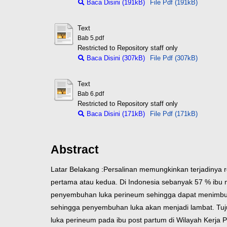
Baca Disini (191kB)
File Pdf (191kB)
Text
Bab 5.pdf
Restricted to Repository staff only
Baca Disini (307kB)
File Pdf (307kB)
Text
Bab 6.pdf
Restricted to Repository staff only
Baca Disini (171kB)
File Pdf (171kB)
Abstract
Latar Belakang :Persalinan memungkinkan terjadinya r
pertama atau kedua. Di Indonesia sebanyak 57 % ibu 
penyembuhan luka perineum sehingga dapat menimbul
sehingga penyembuhan luka akan menjadi lambat. Tu
luka perineum pada ibu post partum di Wilayah Kerj