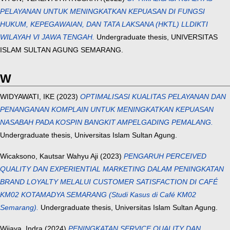
PELAYANAN UNTUK MENINGKATKAN KEPUASAN DI FUNGSI
HUKUM, KEPEGAWAIAN, DAN TATA LAKSANA (HKTL) LLDIKTI
WILAYAH VI JAWA TENGAH.
Undergraduate thesis, UNIVERSITAS
ISLAM SULTAN AGUNG SEMARANG.
W
WIDYAWATI, IKE
(2023)
OPTIMALISASI KUALITAS PELAYANAN DAN
PENANGANAN KOMPLAIN UNTUK MENINGKATKAN KEPUASAN
NASABAH PADA KOSPIN BANGKIT AMPELGADING PEMALANG.
Undergraduate thesis, Universitas Islam Sultan Agung.
Wicaksono, Kautsar Wahyu Aji
(2023)
PENGARUH PERCEIVED
QUALITY DAN EXPERIENTIAL MARKETING DALAM PENINGKATAN
BRAND LOYALTY MELALUI CUSTOMER SATISFACTION DI CAFÉ
KM02 KOTAMADYA SEMARANG (Studi Kasus di Café KM02
Semarang).
Undergraduate thesis, Universitas Islam Sultan Agung.
Wijaya, Indra
(2024)
PENINGKATAN SERVICE QUALITY DAN