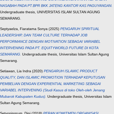
NASABAH PADA PT.BPR BKK JATENG KANTOR KAS PAGUYANGAN.
Undergraduate thesis, UNIVERSITAS ISLAM SULTAN AGUNG
SEMARANG.
Septyaelza, Fiaratama Sonya
(2025)
PENGARUH SPIRITUAL
LEADERSHIP, DAN TEAM CULTURE TERHADAP JOB
PERFORMANCE DENGAN MOTIVATION SEBAGAI VARIABEL
INTERVENING PADA PT. EQUITYWORLD FUTURE DI KOTA
SEMARANG.
Undergraduate thesis, Universitas Islam Sultan Agung
Semarang.
Setiawan, Lia Indra
(2020)
PENGARUH ISLAMIC PRODUCT
QUALITY, DAN ISLAMIC PROMOTION TERHADAP KEPUTUSAN
PEMBELIAN DENGAN EXPERIENTIAL MARKETING SEBAGAI
VARIABEL INTERVENING (Studi Kasus di toko Oleh-oleh Jenang
Mubarok Kabupaten Kudus).
Undergraduate thesis, Universitas Islam
Sultan Agung Semarang.
Setyoningrum, Dini
(2018)
PERAN KOMITMEN ORGANISASI