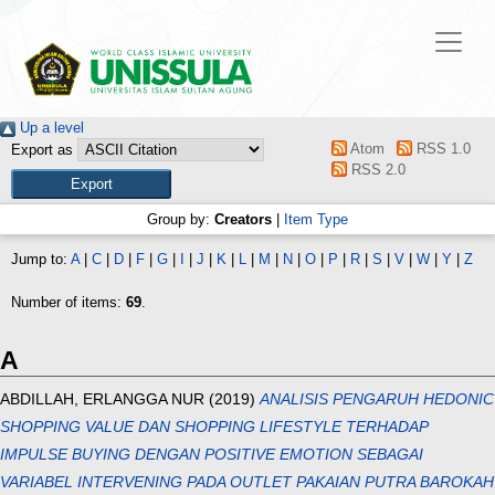
Up a level
Atom
RSS 1.0
Export as
RSS 2.0
Group by:
Creators
|
Item Type
Jump to:
A
|
C
|
D
|
F
|
G
|
I
|
J
|
K
|
L
|
M
|
N
|
O
|
P
|
R
|
S
|
V
|
W
|
Y
|
Z
Number of items:
69
.
A
ABDILLAH, ERLANGGA NUR
(2019)
ANALISIS PENGARUH HEDONIC
SHOPPING VALUE DAN SHOPPING LIFESTYLE TERHADAP
IMPULSE BUYING DENGAN POSITIVE EMOTION SEBAGAI
VARIABEL INTERVENING PADA OUTLET PAKAIAN PUTRA BAROKAH