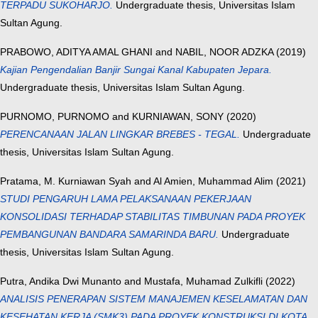
TERPADU SUKOHARJO.
Undergraduate thesis, Universitas Islam
Sultan Agung.
PRABOWO, ADITYA AMAL GHANI
and
NABIL, NOOR ADZKA
(2019)
Kajian Pengendalian Banjir Sungai Kanal Kabupaten Jepara.
Undergraduate thesis, Universitas Islam Sultan Agung.
PURNOMO, PURNOMO
and
KURNIAWAN, SONY
(2020)
PERENCANAAN JALAN LINGKAR BREBES - TEGAL.
Undergraduate
thesis, Universitas Islam Sultan Agung.
Pratama, M. Kurniawan Syah
and
Al Amien, Muhammad Alim
(2021)
STUDI PENGARUH LAMA PELAKSANAAN PEKERJAAN
KONSOLIDASI TERHADAP STABILITAS TIMBUNAN PADA PROYEK
PEMBANGUNAN BANDARA SAMARINDA BARU.
Undergraduate
thesis, Universitas Islam Sultan Agung.
Putra, Andika Dwi Munanto
and
Mustafa, Muhamad Zulkifli
(2022)
ANALISIS PENERAPAN SISTEM MANAJEMEN KESELAMATAN DAN
KESEHATAN KERJA (SMK3) PADA PROYEK KONSTRUKSI DI KOTA