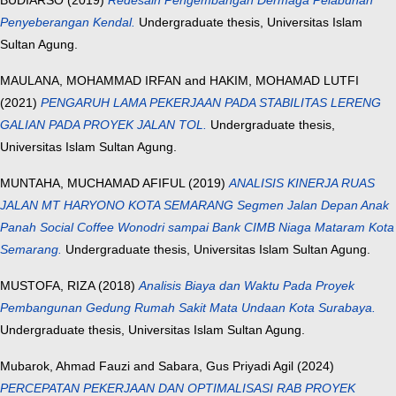
BUDIARSO
(2019)
Redesain Pengembangan Dermaga Pelabuhan
Penyeberangan Kendal.
Undergraduate thesis, Universitas Islam
Sultan Agung.
MAULANA, MOHAMMAD IRFAN
and
HAKIM, MOHAMAD LUTFI
(2021)
PENGARUH LAMA PEKERJAAN PADA STABILITAS LERENG
GALIAN PADA PROYEK JALAN TOL.
Undergraduate thesis,
Universitas Islam Sultan Agung.
MUNTAHA, MUCHAMAD AFIFUL
(2019)
ANALISIS KINERJA RUAS
JALAN MT HARYONO KOTA SEMARANG Segmen Jalan Depan Anak
Panah Social Coffee Wonodri sampai Bank CIMB Niaga Mataram Kota
Semarang.
Undergraduate thesis, Universitas Islam Sultan Agung.
MUSTOFA, RIZA
(2018)
Analisis Biaya dan Waktu Pada Proyek
Pembangunan Gedung Rumah Sakit Mata Undaan Kota Surabaya.
Undergraduate thesis, Universitas Islam Sultan Agung.
Mubarok, Ahmad Fauzi
and
Sabara, Gus Priyadi Agil
(2024)
PERCEPATAN PEKERJAAN DAN OPTIMALISASI RAB PROYEK