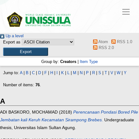
Up a level
Atom
RSS 1.0
Export as
RSS 2.0
Group by:
Creators
|
Item Type
Jump to:
A
|
B
|
C
|
D
|
F
|
H
|
I
|
K
|
L
|
M
|
N
|
P
|
R
|
S
|
T
|
V
|
W
|
Y
Number of items:
76
.
A
ADI BASKORO, MOCHAMAD
(2018)
Perencanaan Pondasi Bored Pile
Jembatan kali Keruh Kecamatan Sirampong Brebes.
Undergraduate
thesis, Universitas Islam Sultan Agung.