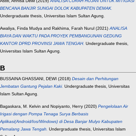
Astiti, Annisa Dewi
(2019)
ANALISA CURAH HUJAN UNTUK MITIGASI
BENCANA BANJIR SUNGAI DOLOK KABUPATEN DEMAK.
Undergraduate thesis, Universitas Islam Sultan Agung.
Awaliya, Finda Mudya
and
Rakhima, Farah Nurul
(2021)
ANALISA
BIAYA DAN WAKTU PADA PROYEK PEMBANGUNAN GEDUNG
KANTOR DPRD PROVINSI JAWA TENGAH.
Undergraduate thesis,
Universitas Islam Sultan Agung.
B
BUSSAINA GHASSANI, DEWI
(2018)
Desain dan Perhitungan
Jembatan Gantung Pejalan Kaki.
Undergraduate thesis, Universitas
Islam Sultan Agung.
Bagaskara, M. Kelvin
and
Nopiyanto, Herry
(2020)
Pengelolaan Air
Irigasi dengan Pompa Tenaga Surya Berbasis
Aplikasi(Android/Ios/Windows) di Desa Banjar Mulyo Kabupaten
Pemalang Jawa Tengah.
Undergraduate thesis, Universitas Islam