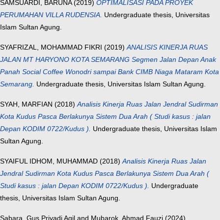
SAMSUARDI, BARUNA
(2019)
OPTIMALISASI PADA PROYEK
PERUMAHAN VILLA RUDENSIA.
Undergraduate thesis, Universitas
Islam Sultan Agung.
SYAFRIZAL, MOHAMMAD FIKRI
(2019)
ANALISIS KINERJA RUAS
JALAN MT HARYONO KOTA SEMARANG Segmen Jalan Depan Anak
Panah Social Coffee Wonodri sampai Bank CIMB Niaga Mataram Kota
Semarang.
Undergraduate thesis, Universitas Islam Sultan Agung.
SYAH, MARFIAN
(2018)
Analisis Kinerja Ruas Jalan Jendral Sudirman
Kota Kudus Pasca Berlakunya Sistem Dua Arah ( Studi kasus : jalan
Depan KODIM 0722/Kudus ).
Undergraduate thesis, Universitas Islam
Sultan Agung.
SYAIFUL IDHOM, MUHAMMAD
(2018)
Analisis Kinerja Ruas Jalan
Jendral Sudirman Kota Kudus Pasca Berlakunya Sistem Dua Arah (
Studi kasus : jalan Depan KODIM 0722/Kudus ).
Undergraduate
thesis, Universitas Islam Sultan Agung.
Sabara, Gus Priyadi Agil
and
Mubarok, Ahmad Fauzi
(2024)