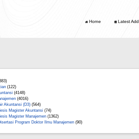
Home
Latest Addi
383)
tian
(122)
untansi
(4148)
anajemen
(4016)
r Akuntansi (D3)
(564)
esis Magister Akuntansi
(74)
Tesis Magister Manajemen
(1362)
isertasi Program Doktor Ilmu Manajemen
(90)