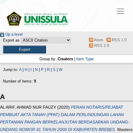
Up a level
Atom
RSS 1.0
Export as
RSS 2.0
Group by:
Creators
|
Item Type
Jump to:
A
|
H
|
I
|
N
|
P
|
R
|
S
|
W
Number of items:
9
.
A
AL ARIF, AHMAD NUR FAUZY
(2020)
PERAN NOTARIS/PEJABAT
PEMBUAT AKTA TANAH (PPAT) DALAM PERLINDUNGAN LAHAN
PERTANIAN PANGAN BERKELANJUTAN BERDASARKAN UNDANG-
UNDANG NOMOR 41 TAHUN 2009 DI KABUPATEN BREBES.
Masters