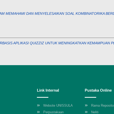
ALAM MEMAHAMI DAN MENYELESAIKAN SOAL KOMBINATORIKA BE
RBASIS APLIKASI QUIZZIZ UNTUK MENINGKATKAN KEMAMPUAN P
Link Internal
Pustaka Online
Website UNISSULA
Rama Reposito
Perpustakaan
Neliti