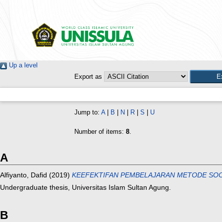
Up a level
Export as
Jump to:
A
|
B
|
N
|
R
|
S
|
U
Number of items:
8
.
A
Alfiyanto, Dafid
(2019)
KEEFEKTIFAN PEMBELAJARAN METODE SOC
Undergraduate thesis, Universitas Islam Sultan Agung.
B