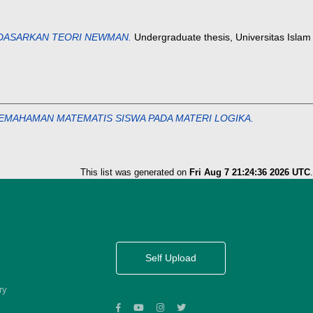
RDASARKAN TEORI NEWMAN.
Undergraduate thesis, Universitas Islam
EMAHAMAN MATEMATIS SISWA PADA MATERI LOGIKA.
This list was generated on
Fri Aug 7 21:24:36 2026 UTC
.
Self Upload
ry