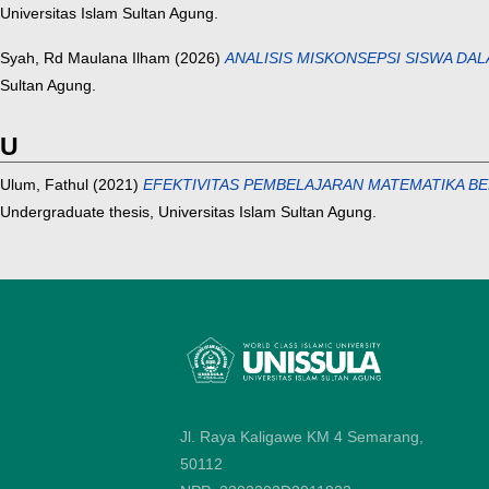
Universitas Islam Sultan Agung.
Syah, Rd Maulana Ilham
(2026)
ANALISIS MISKONSEPSI SISWA D
Sultan Agung.
U
Ulum, Fathul
(2021)
EFEKTIVITAS PEMBELAJARAN MATEMATIKA BE
Undergraduate thesis, Universitas Islam Sultan Agung.
Jl. Raya Kaligawe KM 4 Semarang,
50112