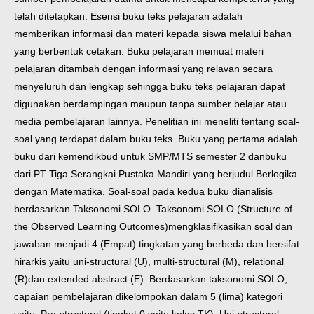
telah ditetapkan. Esensi buku teks pelajaran adalah
memberikan informasi dan materi kepada siswa melalui bahan
yang berbentuk cetakan. Buku pelajaran memuat materi
pelajaran ditambah dengan informasi yang relavan secara
menyeluruh dan lengkap sehingga buku teks pelajaran dapat
digunakan berdampingan maupun tanpa sumber belajar atau
media pembelajaran lainnya. Penelitian ini meneliti tentang soal-
soal yang terdapat dalam buku teks. Buku yang pertama adalah
buku dari kemendikbud untuk SMP/MTS semester 2 dan
buku
dari PT Tiga Serangkai Pustaka Mandiri yang berjudul Berlogika
dengan Matematika. Soal-soal pada kedua buku dianalisis
berdasarkan Taksonomi SOLO. Taksonomi SOLO (Structure of
the Observed Learning Outcomes)
mengklasifikasikan soal dan
jawaban menjadi 4 (Empat) tingkatan yang berbeda dan bersifat
hirarkis yaitu uni-structural (U), multi-structural (M), relational
(R)
dan extended abstract (E). Berdasarkan taksonomi SOLO,
capaian pembelajaran dikelompokan dalam 5 (lima) kategori
yaitu: Pre-structural (tingkat 0 yaitu kelas TK), Uni-structural