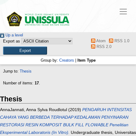
Up a level
Atom
RSS 1.0
Export as
RSS 2.0
Group by:
Creators
|
Item Type
Jump to:
Thesis
Number of items:
17
.
Thesis
AnnaJannati, Anna Sylva Roudlotul
(2019)
PENGARUH INTENSITAS
CAHAYA YANG BERBEDA TERHADAP KEDALAMAN PENYINARAN
RESTORASI RESIN KOMPOSIT BULK FILL FLOWABLE Penelitian
Eksperimental Laboratoris (In Vitro).
Undergraduate thesis, Universitas