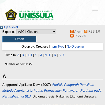
Up a level
Atom
RSS 1.0
Export as
RSS 2.0
Group by:
Creators
|
Item Type
|
No Grouping
Jump to:
A
|
D
|
H
|
I
|
K
|
M
|
N
|
P
|
R
|
S
|
U
Number of items:
22
.
A
Anggraeni, Apriliana Dewi
(2007)
Analisis Pengaruh Pemilihan
Metode Akuntansi terhadap Pemasukan Penawaran Perdana pada
Perusahaan di BEJ.
Diploma thesis, Fakultas Ekonomi Unissula.