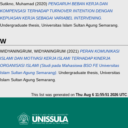
Sutikno, Muhamad
(2020)
PENGARUH BEBAN KERJA DAN
KOMPENSASI TERHADAP TURNOVER INTENTION DENGAN
KEPUASAN KERJA SEBAGAI VARIABEL INTERVENING.
Undergraduate thesis, Universitas Islam Sultan Agung Semarang.
W
WIDYANINGRUM, WIDYANINGRUM
(2021)
PERAN KOMUNIKASI
ISLAMI DAN MOTIVASI KERJA ISLAMI TERHADAP KINERJA
ORGANISASI ISLAMI (Studi pada Mahasiswa BSO FE Universitas
Islam Sultan Agung Semarang).
Undergraduate thesis, Universitas
Islam Sultan Agung Semarang.
This list was generated on
Thu Aug 6 11:55:51 2026 UTC
.