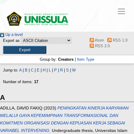
Up a level
Atom
RSS 1.0
Export as
RSS 2.0
Group by:
Creators
|
Item Type
Jump to:
A
|
B
|
C
|
E
|
H
|
L
|
P
|
R
|
S
|
W
Number of items:
17
.
A
ADILLA, DAVID FAKIQ
(2023)
PENINGKATAN KINERJA KARYAWAN
MELALUI GAYA KEPEMIMPINAN TRANSFORMASIONAL DAN
KOMITMEN ORGANISASI DENGAN KEPUASAN KERJA SEBAGAI
VARIABEL INTERVENING.
Undergraduate thesis, Universitas Islam