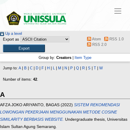
Up a level
Atom
RSS 1.0
Export as
RSS 2.0
Group by:
Creators
|
Item Type
Jump to:
A
|
B
|
C
|
D
|
F
|
H
|
L
|
M
|
N
|
P
|
Q
|
R
|
S
|
T
|
W
Number of items:
42
.
A
AFZA JOKO ARIYANTO, BAGAS
(2022)
SISTEM REKOMENDASI
LOWONGAN PEKERJAAN MENGGUNAKAN METODE COSINE
SIMILARITY BERBASIS WEBSITE.
Undergraduate thesis, Universitas
Islam Sultan Agung Semarang.