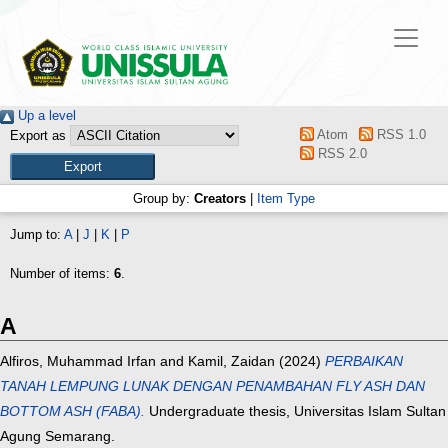
Up a level
Atom
RSS 1.0
Export as
RSS 2.0
Group by:
Creators
|
Item Type
Jump to:
A
|
J
|
K
|
P
Number of items:
6
.
A
Alfiros, Muhammad Irfan
and
Kamil, Zaidan
(2024)
PERBAIKAN
TANAH LEMPUNG LUNAK DENGAN PENAMBAHAN FLY ASH DAN
BOTTOM ASH (FABA).
Undergraduate thesis, Universitas Islam Sultan
Agung Semarang.