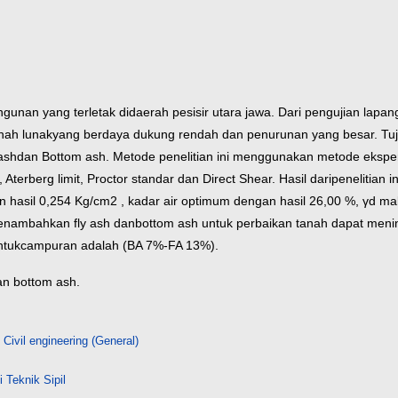
unan yang terletak di
daerah pesisir utara jawa. Dari pengujian lap
nah lunak
yang berdaya dukung rendah dan penurunan yang besar. Tujua
ash
dan Bottom ash. Metode penelitian ini menggunakan metode eksper
 Aterberg limit, Proctor standar dan Direct Shear. Hasil dari
penelitian i
n hasil 0,254 Kg/cm
2
, kadar air optimum
dengan hasil 26,00 %, γd m
enambahkan fly ash dan
bottom ash untuk perbaikan tanah dapat men
ntuk
campuran adalah (BA 7%-FA 13%).
dan bottom ash.
 Civil engineering (General)
 Teknik Sipil