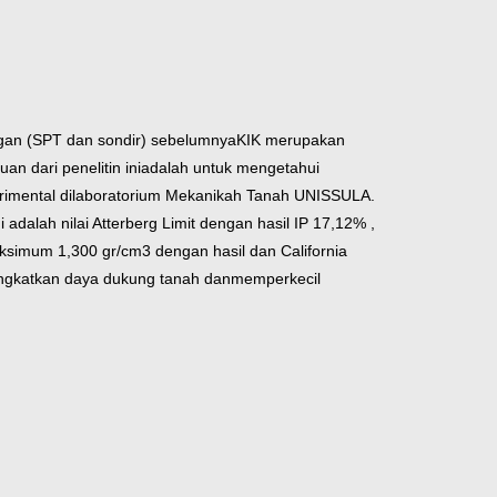
angan (SPT dan sondir) sebelumnya
KIK merupakan
n dari penelitin ini
adalah untuk mengetahui
imental di
laboratorium Mekanikah Tanah UNISSULA.
ni adalah nilai Atterberg Limit dengan hasil IP 17,12% ,
aksimum 1,300 gr/cm
3
dengan hasil dan California
ingkatkan daya dukung tanah dan
memperkecil