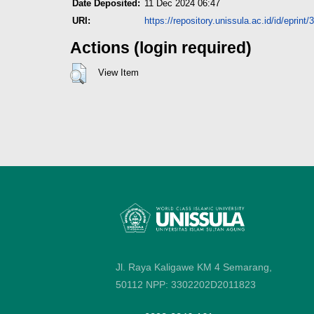
Date Deposited:
11 Dec 2024 06:47
URI:
https://repository.unissula.ac.id/id/eprint
Actions (login required)
View Item
Jl. Raya Kaligawe KM 4 Semarang,
50112
NPP: 3302202D2011823