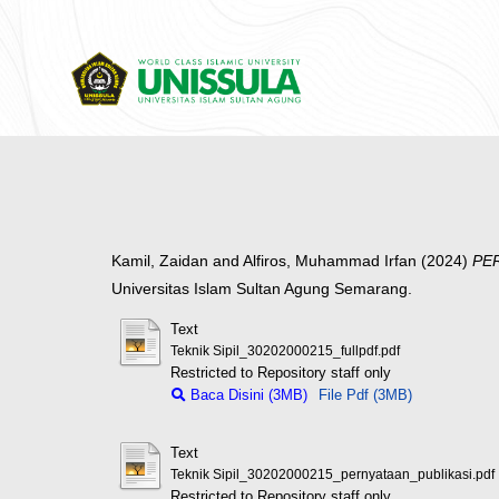
Kamil, Zaidan
and
Alfiros, Muhammad Irfan
(2024)
PE
Universitas Islam Sultan Agung Semarang.
Text
Teknik Sipil_30202000215_fullpdf.pdf
Restricted to Repository staff only
Baca Disini (3MB)
File Pdf (3MB)
Text
Teknik Sipil_30202000215_pernyataan_publikasi.pdf
Restricted to Repository staff only