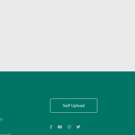
Self Upload
ry
Search