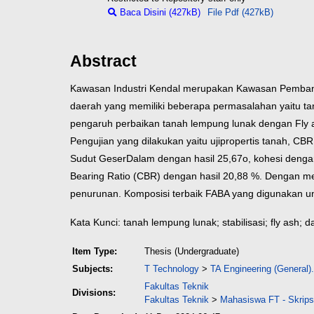
Baca Disini (427kB)
File Pdf (427kB)
Abstract
Kawasan Industri Kendal merupakan Kawasan Pembang
daerah yang memiliki beberapa permasalahan yaitu ta
pengaruh perbaikan tanah lempung lunak dengan Fly 
Pengujian yang dilakukan yaitu uji
propertis tanah, CBR,
Sudut Geser
Dalam dengan hasil 25,67
o
, kohesi denga
Bearing Ratio (CBR) dengan hasil 20,88 %. Dengan m
penurunan. Komposisi terbaik FABA yang digunakan u
Kata Kunci: tanah lempung lunak; stabilisasi; fly ash; 
Item Type:
Thesis (Undergraduate)
Subjects:
T Technology
>
TA Engineering (General).
Fakultas Teknik
Divisions:
Fakultas Teknik
>
Mahasiswa FT - Skripsi