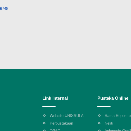
/36748
Link Internal
Pustaka Online
Website UNISSULA
Rama Reposito
Perpustakaan
Neliti
OPAC
Indonesia One