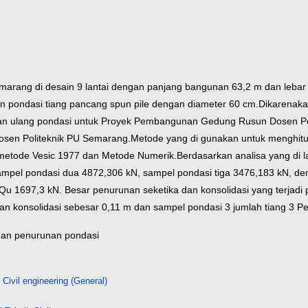
arang di desain 9 lantai dengan panjang bangunan 63,2 m dan leb
 pondasi tiang pancang spun pile dengan diameter 60 cm.Dikarenaka
nakan ulang pondasi untuk Proyek Pembangunan Gedung Rusun Dosen P
Dosen Politeknik PU Semarang.Metode yang di gunakan untuk menghit
etode Vesic 1977 dan Metode Numerik.
Berdasarkan analisa yang di
sampel pondasi dua 4872,306 kN, sampel pondasi tiga 3476,183 kN, d
u 1697,3 kN. Besar penurunan seketika dan konsolidasi yang terjadi 
an konsolidasi sebesar 0,11 m dan sampel pondasi 3 jumlah tiang 3 P
 dan penurunan pondasi
 Civil engineering (General)