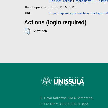
Fakultas Teknik
>
Mahasiswa FT - Skripsi
Date Deposited:
05 Jun 2025 02:25
URI:
https://repository.unissula.ac.id/id/eprint
Actions (login required)
View Item
Jl. Raya Kaligawe KM 4 Semarang,
50112
NPP: 3302202D2011823