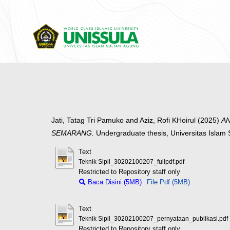
Jati, Tatag Tri Pamuko
and
Aziz, Rofi KHoirul
(2025)
AN
SEMARANG.
Undergraduate thesis, Universitas Islam
Text
Teknik Sipil_30202100207_fullpdf.pdf
Restricted to Repository staff only
Baca Disini (5MB)
File Pdf (5MB)
Text
Teknik Sipil_30202100207_pernyataan_publikasi.pdf
Restricted to Repository staff only