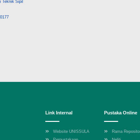
 Teknik Sipil
/40177
Link Internal
Pustaka Online
Website UNISSULA
Rama Reposito
Perpustakaan
Neliti