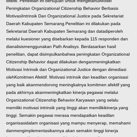
diteliti. Penelitian ini bertujuan untuk mengetahui
Model
Peningkatan Organizational Citizenship Behavior Berbasis
Motivasi
Intrinsik Dan Organizational Justice pada Sekretariat
Daerah Kabupaten Semarang.
Penelitian ini dilakukan pada
Sekretariat Daerah Kabupaten Semarang dan data
diperoleh
melalui kuesioner yang disebarkan kepada 115 responden dan
dianalisis
menggunakan Path Analisys. Berdasarkan hasil
penelitian, dapat disimpulkan
bahwa peningkatan Organizational
Citizenship Behavior dapat dilakukan dengan
meningkatkan
Motivasi Intrinsik dan Organizational Justice dengan dimediasi
oleh
Komitmen Afektif. Motivasi intrinsik dan keadilan organisasi
yang baik akan
mendorong meningkatnya komitmen afektif yang
pada akhirnya akan
meningkatkan kinerja pegawai melalui
Organizational Citizenship Behavior.
Karyawan yang selalu
memiliki motivasi intrinsik yang tinggi akan memiliki
kinerja yang
tinggi. Semakin pegawai merasa mendapatkan keadilan
organisasi
dalam organisasi yang mampu menyerap, memahami
dan
mengimplementasikannya akan semakin tinggi kinerja