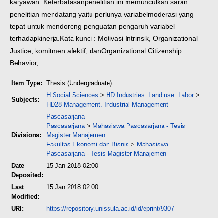
karyawan. Keterbatasan
penelitian ini memunculkan saran
penelitian mendatang yaitu perlunya variabel
moderasi yang
tepat untuk mendorong penguatan pengaruh variabel
terhadap
kinerja.
Kata kunci : Motivasi Intrinsik, Organizational
Justice, komitmen afektif, dan
Organizational Citizenship
Behavior,
Item Type:
Thesis (Undergraduate)
H Social Sciences
>
HD Industries. Land use. Labor
>
Subjects:
HD28 Management. Industrial Management
Pascasarjana
Pascasarjana
>
Mahasiswa Pascasarjana - Tesis
Divisions:
Magister Manajemen
Fakultas Ekonomi dan Bisnis
>
Mahasiswa
Pascasarjana - Tesis Magister Manajemen
Date
15 Jan 2018 02:00
Deposited:
Last
15 Jan 2018 02:00
Modified:
URI:
https://repository.unissula.ac.id/id/eprint/9307