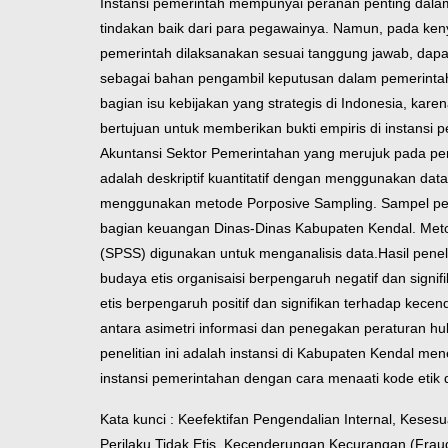
Instansi pemerintah mempunyai peranan penting dalam
tindakan baik dari para pegawainya. Namun, pada keny
pemerintah dilaksanakan sesuai tanggung jawab, dapat d
sebagai bahan pengambil keputusan dalam pemerintahan
bagian isu kebijakan yang strategis di Indonesia, kare
bertujuan untuk memberikan bukti empiris di instans
Akuntansi Sektor Pemerintahan yang merujuk pada pen
adalah deskriptif kuantitatif dengan menggunakan dat
menggunakan metode Porposive Sampling. Sampel peneli
bagian keuangan Dinas-Dinas Kabupaten Kendal. Metode
(SPSS) digunakan untuk menganalisis data.
Hasil pene
budaya etis organisaisi berpengaruh negatif dan sign
etis berpengaruh positif dan signifikan terhadap kec
antara asimetri informasi dan penegakan peraturan 
penelitian ini adalah instansi di Kabupaten Kendal m
instansi pemerintahan dengan cara menaati kode etik d
Kata kunci : Keefektifan Pengendalian Internal, Kese
Perilaku Tidak Etis, Kecenderungan Kecurangan (Fraud