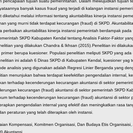
 pencapaian tujuan suatu pemerintahan. Dalam mewujudkan tujuan te
ataannya banyak kasus fraud yang terjadi di kalangan instansi pemeri
iketahui melalui informasi tentang akuntabilitas kinerja instansi peme
 yang murni tidak terdapat kecurangan (fraud) di SKPD. Akuntabilita
na perbaikan akuntabilitas kinerja instansi pemerintah berdampak pada
i pemerintah SKPD Kabupaten Kendal tentang Analisis Faktor-Faktor 
elitian yang dilakukan Chandra & Ikhsan (2015).
Penelitian ini dilakuk
a primer berupa kuesioner. Populasi penelitian meliputi SKPD yang a
tian ini adalah 6 Dinas SKPD di Kabupaten Kendal, kuesioner yag ter
 analisis yang digunakan adalah Regresi Linier Berganda yang dengan 
litian menunjukan bahwa terdapat keefektifan pengendalian internal, 
ifikan terhadap kecenderungan kecurangan akuntansi di sektor pemeri
enderungan kecurangan (fraud) akuntansi di sektor pemerintah SKPD K
hukum terhadap kecenderungan kecurangan (fraud) akuntansi di sekto
enerapkan pengendalian internal yang efektif dan meningkatkan rasa t
an peraturan yang telah diterapkan oleh instansi.
suaian Kompensasi, Komitmen Organisasi, Dan Budaya Etis Organisaisi
) Akuntansi.