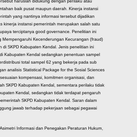
rsebut haruslah didukung dengan perilaku atau
ntahan baik pusat maupun daerah. Kinerja instansi
rintah yang nantinya informasi tersebut dijadikan
s kinerja instansi pemerintah merupakan salah satu
 upaya terciptanya good governance. Penelitian ini
yang Mempengaruhi Kecenderungan Kecurangan (fraud)
an di SKPD Kabupaten Kendal. Jenis penelitian ini
da di Kabupaten Kendal sedangkan penentuan sampel
distribusi total sampel 62 yang bekerja pada sub
analisis Statistical Package for the Sosial Sciences
kesesuaian kompensasi, komitmen organisasi, dan
ntah SKPD Kabupaten Kendal, sementara perilaku tidak
abupaten Kendal, sedangkan tidak terdapat pengaruh
r pemerintah SKPD Kabupaten Kendal. Saran dalam
anggung jawab terhadap pekerjaan sebagai pegawai
, Asimetri Informasi dan Penegakan Peraturan Hukum,