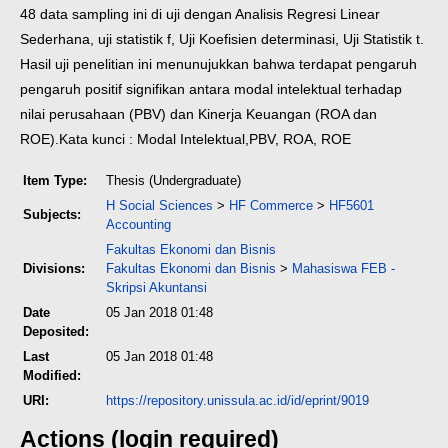
48 data sampling ini di uji dengan Analisis Regresi Linear
Sederhana, uji statistik f, Uji Koefisien determinasi, Uji Statistik t.
Hasil uji penelitian ini menunujukkan bahwa terdapat pengaruh
pengaruh positif signifikan antara modal intelektual terhadap
nilai perusahaan (PBV) dan Kinerja Keuangan (ROA dan
ROE).
Kata kunci : Modal Intelektual,PBV, ROA, ROE
Item Type:
Thesis (Undergraduate)
H Social Sciences
>
HF Commerce
>
HF5601
Subjects:
Accounting
Fakultas Ekonomi dan Bisnis
Divisions:
Fakultas Ekonomi dan Bisnis
>
Mahasiswa FEB -
Skripsi Akuntansi
Date
05 Jan 2018 01:48
Deposited:
Last
05 Jan 2018 01:48
Modified:
URI:
https://repository.unissula.ac.id/id/eprint/9019
Actions (login required)