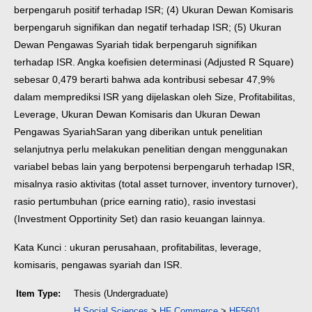
berpengaruh positif terhadap ISR; (4) Ukuran Dewan Komisaris
berpengaruh signifikan dan negatif terhadap ISR; (5) Ukuran
Dewan Pengawas Syariah tidak berpengaruh signifikan
terhadap ISR. Angka koefisien determinasi (Adjusted R Square)
sebesar 0,479 berarti bahwa ada kontribusi sebesar 47,9%
dalam memprediksi ISR yang dijelaskan oleh Size, Profitabilitas,
Leverage, Ukuran Dewan Komisaris dan Ukuran Dewan
Pengawas Syariah
Saran yang diberikan untuk penelitian
selanjutnya perlu melakukan penelitian dengan menggunakan
variabel bebas lain yang berpotensi berpengaruh terhadap ISR,
misalnya rasio aktivitas (total asset turnover, inventory turnover),
rasio pertumbuhan (price earning ratio), rasio investasi
(Investment Opportinity Set) dan rasio keuangan lainnya.
Kata Kunci : ukuran perusahaan, profitabilitas, leverage,
komisaris, pengawas syariah dan ISR.
Item Type:
Thesis (Undergraduate)
H Social Sciences
>
HF Commerce
>
HF5601