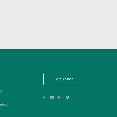
Self Upload
ry
Search