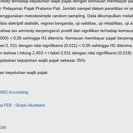
amnesty terhadap kepatuhan wajib pajak dengan kemauan membayar paja
antor Pelayanan Pajak Pratama Pati. Jumlah sampel dalam penelitian in
enggunakan metodesimple random sampling. Data dikumpulkan melalui
kriptif statistik, regresi berganda, uji validitas, uji reliabilitas, uji a
bahwa tax amnesty berpengaruh positif dan signifikan terhadap kemauan
i (0,000) < 0,05 sehingga H1 diterima. Kemauan membayar pajak berpenga
tabel 2, 011 dengan nilai signifikansi (0,011) < 0,05 sehingga H2 diterim
n bahwa t hitung 2,453 > t tabel 2,011 dengan nilai signifikansi (0,018
elaskan kepatuhan wajib pajak sebesar 35%.
an kepatuhan wajib pajak
5601 Accounting
a FEB - Skripsi Akuntansi
8160