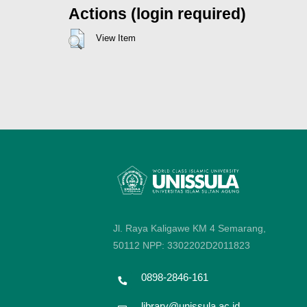
Actions (login required)
View Item
Jl. Raya Kaligawe KM 4 Semarang,
50112
NPP: 3302202D2011823
0898-2846-161
library@unissula.ac.id