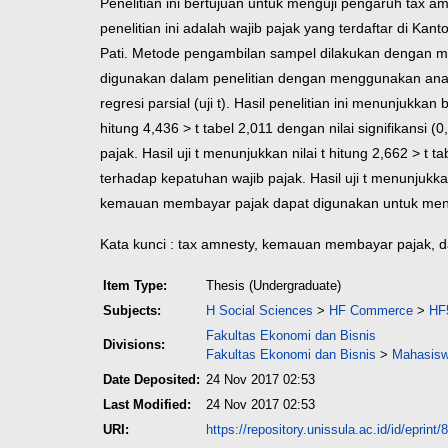
Penelitian ini bertujuan untuk menguji pengaruh tax 
penelitian ini adalah wajib pajak yang terdaftar di K
Pati. Metode pengambilan sampel dilakukan dengan m
digunakan dalam penelitian dengan menggunakan analisis de
regresi parsial (uji t).
Hasil penelitian ini menunjukkan 
hitung 4,436 > t tabel 2,011 dengan nilai signifikans
pajak. Hasil uji t menunjukkan nilai t hitung 2,662 > t 
terhadap kepatuhan wajib pajak. Hasil uji t menunjukka
kemauan membayar pajak dapat digunakan untuk menj
Kata kunci : tax amnesty, kemauan membayar pajak, d
Item Type:
Thesis (Undergraduate)
Subjects:
H Social Sciences
>
HF Commerce
>
HF
Fakultas Ekonomi dan Bisnis
Divisions:
Fakultas Ekonomi dan Bisnis
>
Mahasisw
Date Deposited:
24 Nov 2017 02:53
Last Modified:
24 Nov 2017 02:53
URI:
https://repository.unissula.ac.id/id/eprint/