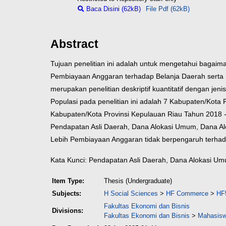
Baca Disini (62kB)
File Pdf (62kB)
Abstract
Tujuan penelitian ini adalah untuk mengetahui bagai
Pembiayaan Anggaran terhadap Belanja Daerah serta me
merupakan penelitian deskriptif kuantitatif dengan j
Populasi pada penelitian ini adalah 7 Kabupaten/Kot
Kabupaten/Kota Provinsi Kepulauan Riau Tahun 2018 - 2
Pendapatan Asli Daerah, Dana Alokasi Umum, Dana Alok
Lebih Pembiayaan Anggaran tidak berpengaruh terhada
Kata Kunci: Pendapatan Asli Daerah, Dana Alokasi Um
Item Type:
Thesis (Undergraduate)
Subjects:
H Social Sciences
>
HF Commerce
>
HF
Fakultas Ekonomi dan Bisnis
Divisions:
Fakultas Ekonomi dan Bisnis
>
Mahasisw