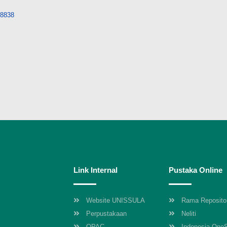
/38838
Link Internal
Pustaka Online
Website UNISSULA
Rama Reposito
Perpustakaan
Neliti
OPAC
Indonesia One