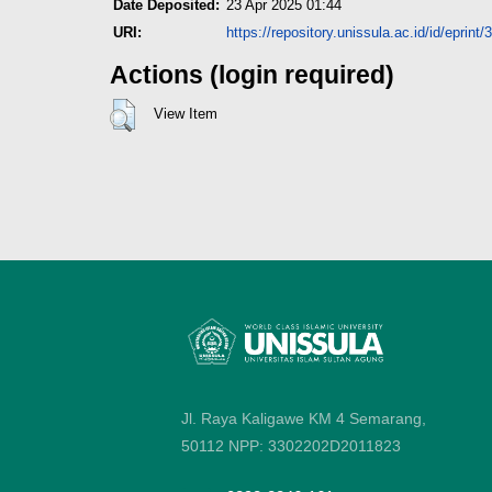
Date Deposited:
23 Apr 2025 01:44
URI:
https://repository.unissula.ac.id/id/eprint
Actions (login required)
View Item
Jl. Raya Kaligawe KM 4 Semarang,
50112
NPP: 3302202D2011823