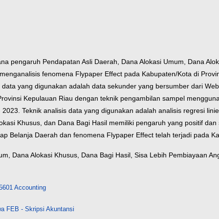
mana pengaruh Pendapatan Asli Daerah, Dana Alokasi Umum, Dana Aloka
nganalisis fenomena Flypaper Effect pada Kabupaten/Kota di Provinsi
enis data yang digunakan adalah data sekunder yang bersumber dari We
a Provinsi Kepulauan Riau dengan teknik pengambilan sampel mengguna
023. Teknik analisis data yang digunakan adalah analisis regresi lin
asi Khusus, dan Dana Bagi Hasil memiliki pengaruh yang positif dan 
p Belanja Daerah dan fenomena Flypaper Effect telah terjadi pada Ka
um, Dana Alokasi Khusus, Dana Bagi Hasil, Sisa Lebih Pembiayaan Ang
5601 Accounting
a FEB - Skripsi Akuntansi