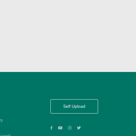
Self Upload
ry
Search