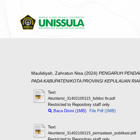
Maulidiyah, Zahratun Nisa
(2024)
PENGARUH PENDAPA
PADA KABUPATEN/KOTA PROVINSI KEPULAUAN RIAU
Text
Akuntansi_31402100115_fulldoc fix.pdf
Restricted to Repository staff only
Baca Disini (1MB)
File Pdf (1MB)
Text
Akuntansi_31402100115_pernyataan_publikasi.pdf
Restricted to Repository staff only