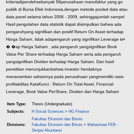
kriteriadiperoleh
sebanyak 56perusahaan manufaktur yang go
publik di Bursa Efek Indonesia,
dengan metode pooled data atau
data panel selama tahun 2006 - 2009, sehingga
jumlah sampel
Hasil pengolahan data statistik dapat disimpulkan bahwa ada
pengaruh
yang signifikan dan positif Return On Asset terhadap
Harga Saham, tidak ada
pengaruh yang signifikan Leverage te•
� �ap Harga Saham , ada pengaruh yang
signifikan Book
Value Per Share terhadap Harga Saham serta ada pengaruh
yang
signifikan Dividen terhadap Harga Saham. Dari hasil
penelitian menunjukkan
bahwa investor hendaknya
menanamkan sahamnya pada perusahaan yang
memiliki rasio
profitabilitas
KataKunci : Return On Total Asset, Financial
Leverage, Book Value Per
Share, Dividen dan Harga Saham
Item Type:
Thesis (Undergraduate)
Subjects:
H Social Sciences
>
HG Finance
Fakultas Ekonomi dan Bisnis
Divisions:
Fakultas Ekonomi dan Bisnis
>
Mahasiswa FEB -
Skripsi Akuntansi