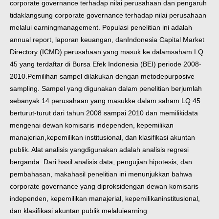
corporate governance terhadap nilai perusahaan dan pengaruh
tidak
langsung corporate governance terhadap nilai perusahaan
melalui earning
management.
Populasi penelitian ini adalah
annual report, laporan keuangan, dan
Indonesia Capital Market
Directory (ICMD) perusahaan yang masuk ke dalam
saham LQ
45 yang terdaftar di Bursa Efek Indonesia (BEI) periode 2008-
2010.
Pemilihan sampel dilakukan dengan metode
purposive
sampling. Sampel yang
digunakan dalam penelitian berjumlah
sebanyak 14 perusahaan yang masuk
ke dalam saham LQ 45
berturut-turut dari tahun 2008 sampai 2010 dan memiliki
data
mengenai dewan komisaris independen, kepemilikan
manajerian,
kepemilikan institusional, dan klasifikasi akuntan
publik. Alat analisis yang
digunakan adalah analisis regresi
berganda.
Dari hasil analisis data, pengujian hipotesis, dan
pembahasan, maka
hasil penelitian ini menunjukkan bahwa
corporate governance yang diproksi
dengan dewan komisaris
independen, kepemilikan manajerial, kepemilikan
institusional,
dan klasifikasi akuntan publik melalui
earning