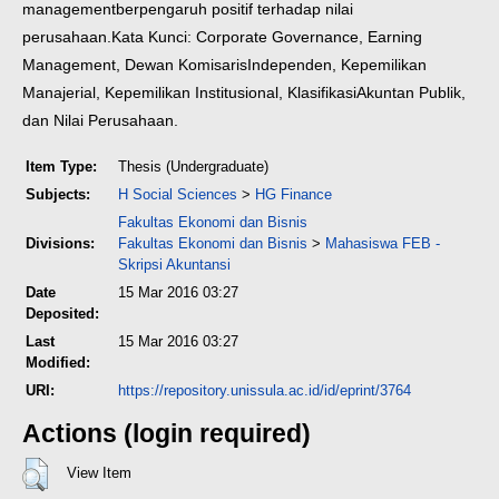
management
berpengaruh positif terhadap nilai
perusahaan.
Kata Kunci: Corporate Governance, Earning
Management, Dewan Komisaris
Independen, Kepemilikan
Manajerial, Kepemilikan Institusional, Klasifikasi
Akuntan Publik,
dan Nilai Perusahaan.
Item Type:
Thesis (Undergraduate)
Subjects:
H Social Sciences
>
HG Finance
Fakultas Ekonomi dan Bisnis
Divisions:
Fakultas Ekonomi dan Bisnis
>
Mahasiswa FEB -
Skripsi Akuntansi
Date
15 Mar 2016 03:27
Deposited:
Last
15 Mar 2016 03:27
Modified:
URI:
https://repository.unissula.ac.id/id/eprint/3764
Actions (login required)
View Item