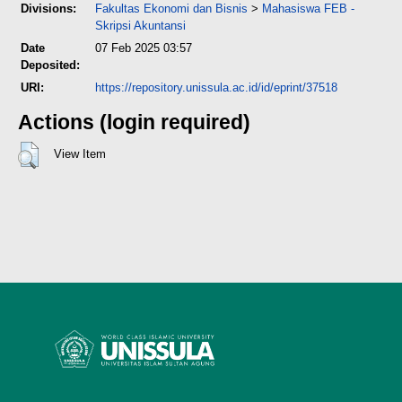
Divisions:
Fakultas Ekonomi dan Bisnis
>
Mahasiswa FEB -
Skripsi Akuntansi
Date
07 Feb 2025 03:57
Deposited:
URI:
https://repository.unissula.ac.id/id/eprint/37518
Actions (login required)
View Item