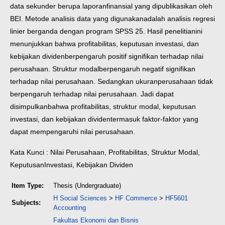
data sekunder berupa laporan
finansial yang dipublikasikan oleh
BEI. Metode analisis data yang digunakan
adalah analisis regresi
linier berganda dengan program SPSS 25. Hasil penelitian
ini
menunjukkan bahwa profitabilitas, keputusan investasi, dan
kebijakan dividen
berpengaruh positif signifikan terhadap nilai
perusahaan. Struktur modal
berpengaruh negatif signifikan
terhadap nilai perusahaan. Sedangkan ukuran
perusahaan tidak
berpengaruh terhadap nilai perusahaan. Jadi dapat
disimpulkan
bahwa profitabilitas, struktur modal, keputusan
investasi, dan kebijakan dividen
termasuk faktor-faktor yang
dapat mempengaruhi nilai perusahaan.
Kata Kunci : Nilai Perusahaan, Profitabilitas, Struktur Modal,
Keputusan
Investasi, Kebijakan Dividen
Item Type:
Thesis (Undergraduate)
H Social Sciences
>
HF Commerce
>
HF5601
Subjects:
Accounting
Fakultas Ekonomi dan Bisnis