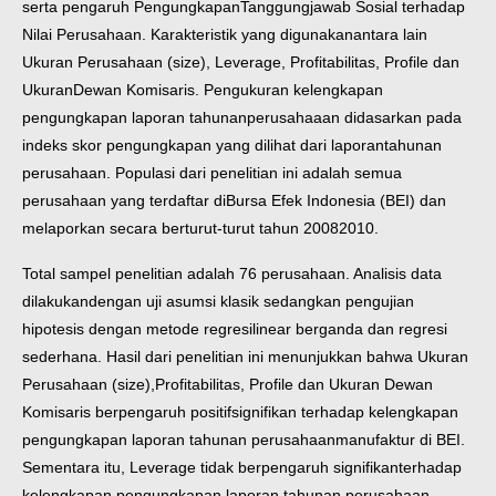
serta pengaruh Pengungkapan
Tanggungjawab Sosial terhadap
Nilai Perusahaan. Karakteristik yang digunakan
antara lain
Ukuran Perusahaan (size), Leverage, Profitabilitas, Profile dan
Ukuran
Dewan Komisaris. Pengukuran kelengkapan
pengungkapan laporan tahunan
perusahaaan didasarkan pada
indeks skor pengungkapan yang dilihat dari laporan
tahunan
perusahaan.
Populasi dari penelitian ini adalah semua
perusahaan yang terdaftar di
Bursa Efek Indonesia (BEI) dan
melaporkan secara berturut-turut tahun 20082010.
Total sampel penelitian adalah 76 perusahaan. Analisis data
dilakukan
dengan uji asumsi klasik sedangkan pengujian
hipotesis dengan metode regresi
linear berganda dan regresi
sederhana.
Hasil dari penelitian ini menunjukkan bahwa Ukuran
Perusahaan (size),
Profitabilitas, Profile dan Ukuran Dewan
Komisaris berpengaruh positif
signifikan terhadap kelengkapan
pengungkapan laporan tahunan perusahaan
manufaktur di BEI.
Sementara itu, Leverage tidak berpengaruh signifikan
terhadap
kelengkapan pengungkapan laporan tahunan perusahaan