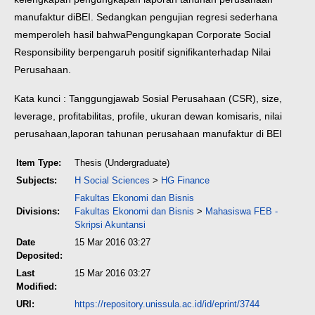
manufaktur di
BEI. Sedangkan pengujian regresi sederhana
memperoleh hasil bahwa
Pengungkapan Corporate Social
Responsibility berpengaruh positif signifikan
terhadap Nilai
Perusahaan.
Kata kunci : Tanggungjawab Sosial Perusahaan (CSR), size,
leverage,
profitabilitas, profile, ukuran dewan komisaris, nilai
perusahaan,
laporan tahunan perusahaan manufaktur di BEI
Item Type:
Thesis (Undergraduate)
Subjects:
H Social Sciences
>
HG Finance
Fakultas Ekonomi dan Bisnis
Divisions:
Fakultas Ekonomi dan Bisnis
>
Mahasiswa FEB -
Skripsi Akuntansi
Date
15 Mar 2016 03:27
Deposited:
Last
15 Mar 2016 03:27
Modified:
URI:
https://repository.unissula.ac.id/id/eprint/3744