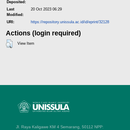
Deposited:
Last
20 Oct 2023 06:29
Modified:
URI:
https://repository.unissula.ac.id/id/eprint/32128
Actions (login required)
View Item
Jl. Raya Kaligawe KM 4 Semarang, 50112
NPP: