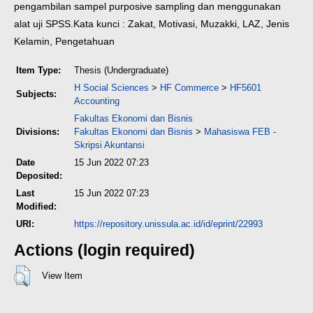
pengambilan sampel purposive sampling dan menggunakan
alat uji SPSS.
Kata kunci : Zakat, Motivasi, Muzakki, LAZ, Jenis
Kelamin, Pengetahuan
Item Type:
Thesis (Undergraduate)
H Social Sciences
>
HF Commerce
>
HF5601
Subjects:
Accounting
Fakultas Ekonomi dan Bisnis
Divisions:
Fakultas Ekonomi dan Bisnis
>
Mahasiswa FEB -
Skripsi Akuntansi
Date
15 Jun 2022 07:23
Deposited:
Last
15 Jun 2022 07:23
Modified:
URI:
https://repository.unissula.ac.id/id/eprint/22993
Actions (login required)
View Item