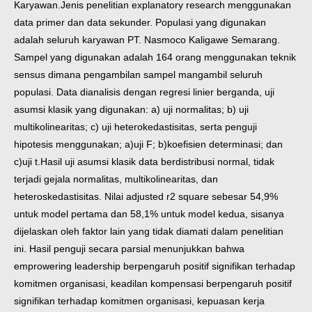
Karyawan.
Jenis penelitian explanatory research menggunakan
data primer dan data sekunder. Populasi yang digunakan
adalah seluruh karyawan PT. Nasmoco Kaligawe Semarang.
Sampel yang digunakan adalah 164 orang menggunakan teknik
sensus dimana pengambilan sampel mangambil seluruh
populasi. Data dianalisis dengan regresi linier berganda, uji
asumsi klasik yang digunakan: a) uji normalitas; b) uji
multikolinearitas; c) uji heterokedastisitas, serta penguji
hipotesis menggunakan; a)uji F; b)koefisien determinasi; dan
c)uji t.
Hasil uji asumsi klasik data berdistribusi normal, tidak
terjadi gejala normalitas, multikolinearitas, dan
heteroskedastisitas. Nilai adjusted r2 square sebesar 54,9%
untuk model pertama dan 58,1% untuk model kedua, sisanya
dijelaskan oleh faktor lain yang tidak diamati dalam penelitian
ini. Hasil penguji secara parsial menunjukkan bahwa
emprowering leadership berpengaruh positif signifikan terhadap
komitmen organisasi, keadilan kompensasi berpengaruh positif
signifikan terhadap komitmen organisasi, kepuasan kerja