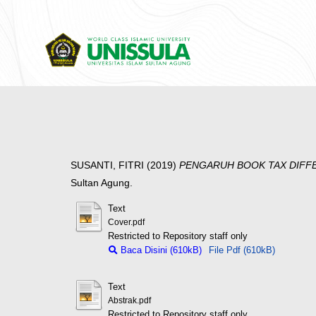
SUSANTI, FITRI
(2019)
PENGARUH BOOK TAX DIFF
Sultan Agung.
Text
Cover.pdf
Restricted to Repository staff only
Baca Disini (610kB)
File Pdf (610kB)
Text
Abstrak.pdf
Restricted to Repository staff only