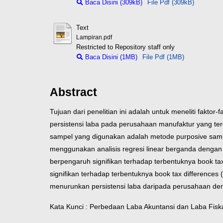
Baca Disini (309kB)
File Pdf (309kB)
Text
Lampiran.pdf
Restricted to Repository staff only
Baca Disini (1MB)
File Pdf (1MB)
Abstract
Tujuan dari penelitian ini adalah untuk meneliti fakt
persistensi laba pada perusahaan manufaktur yang ter
sampel yang digunakan adalah metode purposive sampli
menggunakan analisis regresi linear berganda dengan
berpengaruh signifikan terhadap terbentuknya book ta
signifikan terhadap terbentuknya book tax differences
menurunkan persistensi laba daripada perusahaan den
Kata Kunci : Perbedaan Laba Akuntansi dan Laba Fiska