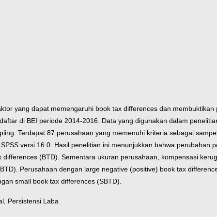
or-faktor yang dapat memengaruhi book tax differences dan membuktikan
daftar di BEI periode 2014-2016. Data yang digunakan dalam peneliti
ng. Terdapat 87 perusahaan yang memenuhi kriteria sebagai sampel pen
 SPSS versi 16.0.
Hasil penelitian ini menunjukkan bahwa perubahan p
x differences (BTD). Sementara ukuran perusahaan, kompensasi kerugia
 (BTD). Perusahaan dengan large negative (positive) book tax differenc
gan small book tax differences (SBTD).
l, Persistensi Laba