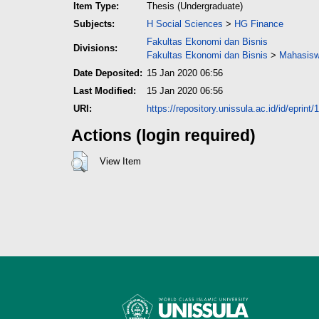
Item Type:
Thesis (Undergraduate)
Subjects:
H Social Sciences
>
HG Finance
Fakultas Ekonomi dan Bisnis
Divisions:
Fakultas Ekonomi dan Bisnis
>
Mahasisw
Date Deposited:
15 Jan 2020 06:56
Last Modified:
15 Jan 2020 06:56
URI:
https://repository.unissula.ac.id/id/eprint
Actions (login required)
View Item